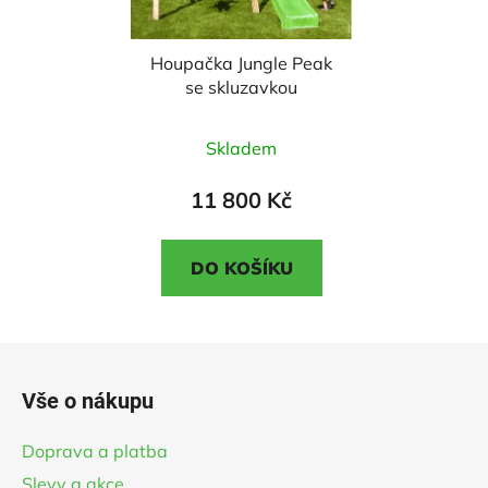
Houpačka Jungle Peak
se skluzavkou
Průměrné
Skladem
hodnocení
produktu
11 800 Kč
je
2,8
DO KOŠÍKU
z
5
hvězdiček.
Z
á
Vše o nákupu
p
a
Doprava a platba
t
Slevy a akce