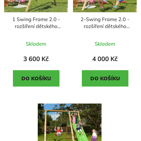
1 Swing Frame 2.0 -
2-Swing Frame 2.0 -
rozšíření dětského
rozšíření dětského
hřiště
hřiště
Průměrné
Průměrné
Skladem
Skladem
hodnocení
hodnocení
produktu
produktu
3 600 Kč
4 000 Kč
je
je
5,0
3,3
DO KOŠÍKU
DO KOŠÍKU
z
z
5
5
hvězdiček.
hvězdiček.