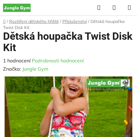
Přejít
Hledat
NÁKUP
na
KOŠÍK
obsah
Domů
/
Rozšíření dětského hřiště
/
Příslušenství
/
Dětská houpačka
Twist Disk Kit
Dětská houpačka Twist Disk
Kit
Průměrné
1 hodnocení
Podrobnosti hodnocení
hodnocení
Značka:
Jungle Gym
produktu
je
5,0
z
5
hvězdiček.