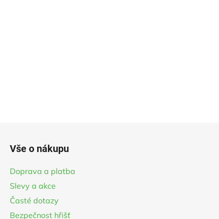
Z
á
Vše o nákupu
p
a
Doprava a platba
t
Slevy a akce
í
Časté dotazy
Bezpečnost hřišť