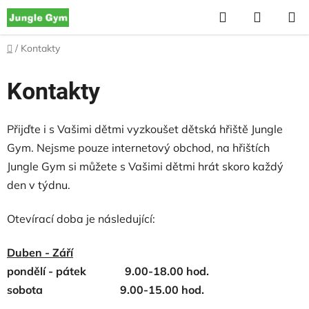
Přejít
Hledat
NÁKUP
na
KOŠÍK
obsah
Domů
/
Kontakty
Kontakty
Přijďte i s Vašimi dětmi vyzkoušet dětská hřiště Jungle
Gym. Nejsme pouze internetový obchod, na hřištích
Jungle Gym si můžete s Vašimi dětmi hrát skoro každý
den v týdnu.
Otevírací doba je následující:
Duben - Září
pondělí - pátek 9.00-18.00 hod.
sobota
9.00-15.00 hod.