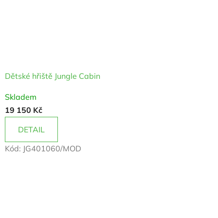
u
,
d
o
Dětské hřiště Jungle Cabin
m
Průměrné
Skladem
k
hodnocení
19 150 Kč
produktu
y
je
DETAIL
,
5,0
Kód:
JG401060/MOD
z
h
5
o
hvězdiček.
u
p