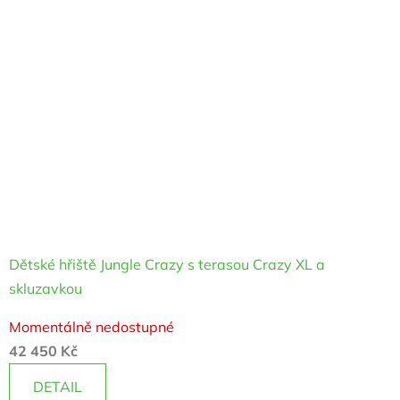
Dětské hřiště Jungle Crazy s terasou Crazy XL a
skluzavkou
Průměrné
Momentálně nedostupné
hodnocení
42 450 Kč
produktu
je
DETAIL