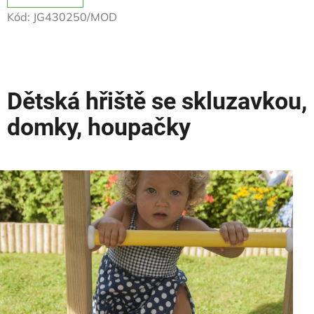
4,0
Kód:
JG430250/MOD
z
5
hvězdiček.
Dětská hřiště se skluzavkou,
domky, houpačky