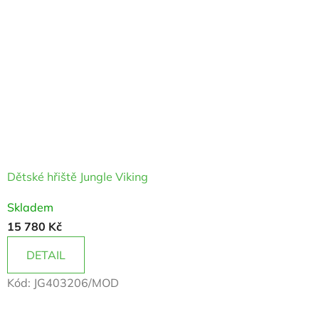
Dětské hřiště Jungle Viking
Průměrné
Skladem
hodnocení
15 780 Kč
produktu
je
DETAIL
5,0
Kód:
JG403206/MOD
z
5