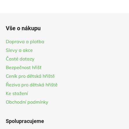
Z
á
Vše o nákupu
p
a
Doprava a platba
t
Slevy a akce
í
Časté dotazy
Bezpečnost hřišť
Ceník pro dětská hřiště
Řezivo pro dětská hřiště
Ke stažení
Obchodní podmínky
Spolupracujeme