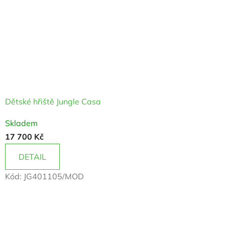
a
č
k
y
Dětské hřiště Jungle Casa
Průměrné
Skladem
hodnocení
17 700 Kč
produktu
je
DETAIL
5,0
Kód:
JG401105/MOD
z
5
hvězdiček.