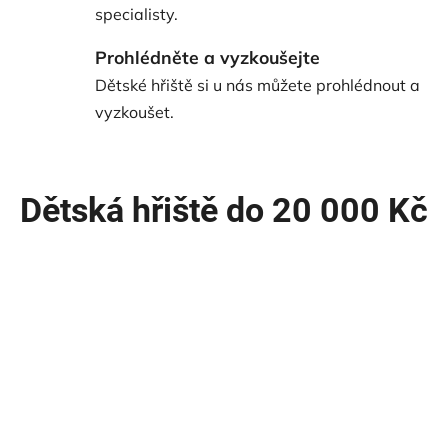
specialisty.
ě
Prohlédněte a vyzkoušejte
s
Dětské hřiště si u nás můžete prohlédnout a
e
vyzkoušet.
s
k
Dětská hřiště do 20 000 Kč
l
u
z
a
v
k
o