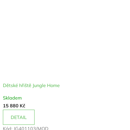
hvězdiček.
Dětské hřiště Jungle Home
Průměrné
Skladem
hodnocení
15 880 Kč
produktu
je
DETAIL
3,2
Kód:
JG401103/MOD