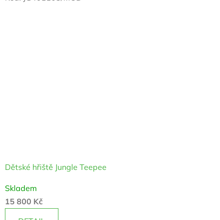
z
5
hvězdiček.
Dětské hřiště Jungle Teepee
Průměrné
Skladem
hodnocení
15 800 Kč
produktu
je