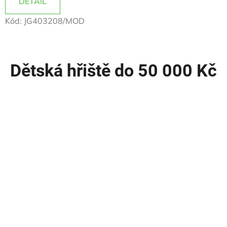
DETAIL
3,4
Kód:
JG403208/MOD
z
5
hvězdiček.
Dětská hřiště do 50 000 Kč