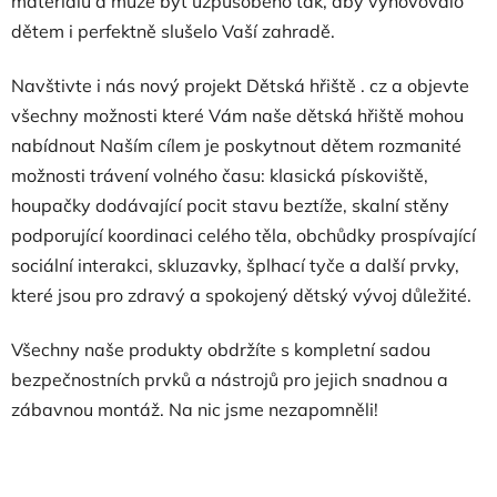
materiálů a může být uzpůsobeno tak, aby vyhovovalo
dětem i perfektně slušelo Vaší zahradě.
Navštivte i nás nový projekt Dětská hřiště . cz a objevte
všechny možnosti které Vám naše dětská hřiště mohou
nabídnout Naším cílem je poskytnout dětem rozmanité
možnosti trávení volného času: klasická pískoviště,
houpačky dodávající pocit stavu beztíže, skalní stěny
podporující koordinaci celého těla, obchůdky prospívající
sociální interakci, skluzavky, šplhací tyče a další prvky,
které jsou pro zdravý a spokojený dětský vývoj důležité.
Všechny naše produkty obdržíte s kompletní sadou
bezpečnostních prvků a nástrojů pro jejich snadnou a
zábavnou montáž. Na nic jsme nezapomněli!