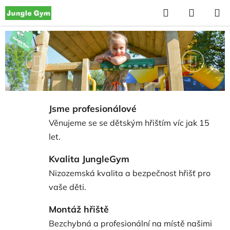
Přejít
Hledat
NÁKUP
na
KOŠÍK
obsah
D
ě
Předchozí
Následu
t
s
Jsme profesionálové
k
Věnujeme se se dětským hřištím víc jak 15
á
let.
h
Kvalita JungleGym
ř
Nizozemská kvalita a bezpečnost hřišť pro
i
vaše děti.
š
Montáž hřiště
Bezchybná a profesionální na místě našimi
t