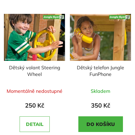
Dětský volant Steering
Dětský telefon Jungle
Wheel
FunPhone
Průměrné
Průměrné
Momentálně nedostupné
Skladem
hodnocení
hodnocení
produktu
produktu
250 Kč
350 Kč
je
je
5,0
5,0
DETAIL
DO KOŠÍKU
z
z
5
5