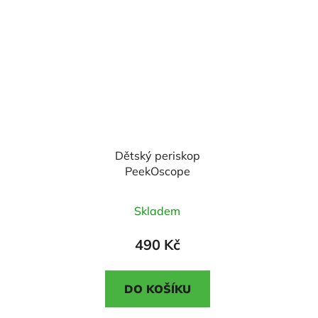
hvězdiček.
hvězdiček.
Dětský periskop
PeekOscope
Průměrné
Skladem
hodnocení
produktu
490 Kč
je
3,5
DO KOŠÍKU
z
5