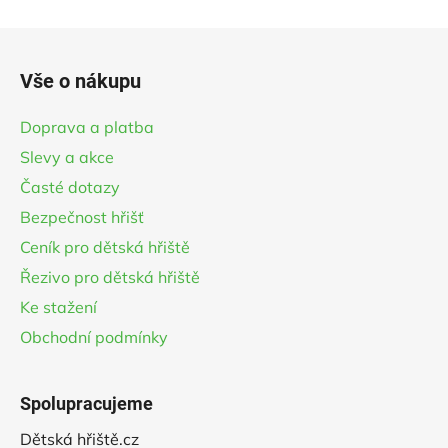
hvězdiček.
Z
á
Vše o nákupu
p
a
Doprava a platba
t
Slevy a akce
í
Časté dotazy
Bezpečnost hřišť
Ceník pro dětská hřiště
Řezivo pro dětská hřiště
Ke stažení
Obchodní podmínky
Spolupracujeme
Dětská hřiště.cz