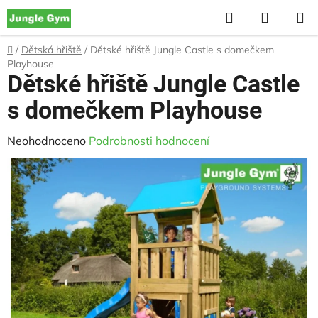
Přejít
Hledat
NÁKUP
na
KOŠÍK
obsah
Domů
/
Dětská hřiště
/
Dětské hřiště Jungle Castle s domečkem
Playhouse
Dětské hřiště Jungle Castle
s domečkem Playhouse
Průměrné
Neohodnoceno
Podrobnosti hodnocení
hodnocení
produktu
je
0,0
z
5
hvězdiček.