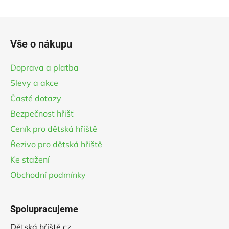
hvězdiček.
Z
á
Vše o nákupu
p
a
Doprava a platba
t
Slevy a akce
í
Časté dotazy
Bezpečnost hřišť
Ceník pro dětská hřiště
Řezivo pro dětská hřiště
Ke stažení
Obchodní podmínky
Spolupracujeme
Dětská hřiště.cz