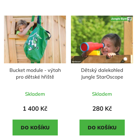
Bucket module - výtah
Dětský dalekohled
pro dětské hřiště
Jungle StarOscope
Průměrné
Průměrné
Skladem
Skladem
hodnocení
hodnocení
produktu
produktu
1 400 Kč
280 Kč
je
je
5,0
3,0
DO KOŠÍKU
DO KOŠÍKU
z
z