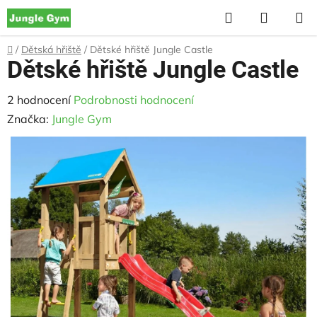
Přejít
Hledat
NÁKUP
na
KOŠÍK
obsah
Domů
/
Dětská hřiště
/
Dětské hřiště Jungle Castle
Dětské hřiště Jungle Castle
Průměrné
2 hodnocení
Podrobnosti hodnocení
hodnocení
Značka:
Jungle Gym
produktu
je
5,0
z
5
hvězdiček.