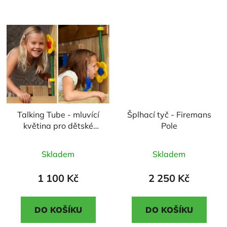
5
5
hvězdiček.
hvězdiček.
Talking Tube - mluvící
Šplhací tyč - Firemans
květina pro dětské
Pole
hřiště
Průměrné
Průměrné
Skladem
Skladem
hodnocení
hodnocení
produktu
produktu
1 100 Kč
2 250 Kč
je
je
4,5
2,1
DO KOŠÍKU
DO KOŠÍKU
z
z