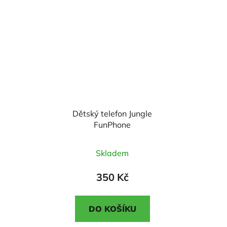
5
5
hvězdiček.
hvězdiček.
Dětský telefon Jungle
FunPhone
Průměrné
Skladem
hodnocení
produktu
350 Kč
je
5,0
DO KOŠÍKU
z
5