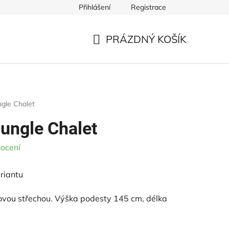
Přihlášení
Registrace
ště
Řezivo pro dětská hřiště
Ke stažení
Obchodní p
PRÁZDNÝ KOŠÍK
NÁKUPNÍ
KOŠÍK
ngle Chalet
Jungle Chalet
ocení
riantu
lovou střechou. Výška podesty 145 cm, délka