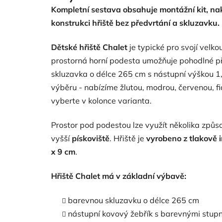
je
Kompletní sestava obsahuje montážní kit, n
3,3
z
konstrukci hřiště
bez předvrtání
a skluzavku.
5
hvězdiček.
Dětské hřiště Chalet
je typické pro svojí velko
prostorná horní podesta umožňuje pohodlné při
skluzavka o délce 265 cm s nástupní výškou 1
výběru - nabízíme žlutou, modrou, červenou, fi
vyberte v kolonce varianta.
Prostor pod podestou lze využít několika způs
vyšší
pískoviště
. Hřiště je
vyrobeno z tlakově i
x 9 cm
.
Hřiště Chalet má v základní výbavě:
barevnou skluzavku o délce 265 cm
nástupní kovový žebřík s barevnými stupn