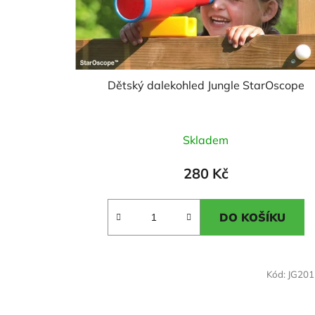
Dětský dalekohled Jungle StarOscope
Průměrné
Skladem
hodnocení
produktu
280 Kč
je
3,0
DO KOŠÍKU
z
5
hvězdiček.
Kód:
JG20