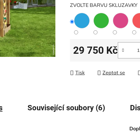
5
ZVOLTE BARVU SKLUZAVKY
hvězdiček.
29 750 Kč
Měrná cena:
Tisk
Zeptat se
s
Související soubory (6)
Di
Dop