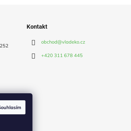
Kontakt
obchod
@
vladeko.cz
 252
+420 311 678 445
Souhlasím