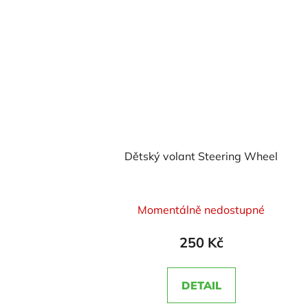
Dětský volant Steering Wheel
Průměrné
Momentálně nedostupné
hodnocení
produktu
250 Kč
je
5,0
DETAIL
z