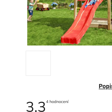
Popi
3,3
Průměrné
4 hodnocení
hodnocení
produktu