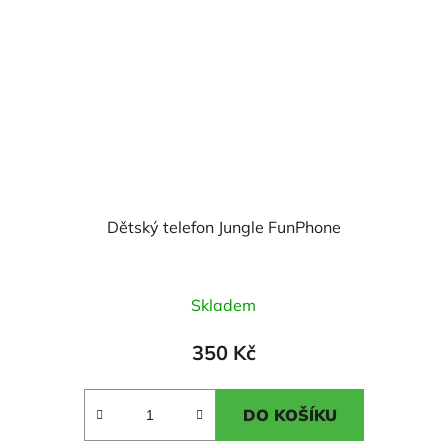
Dětský telefon Jungle FunPhone
Průměrné
Skladem
hodnocení
produktu
350 Kč
je
5,0
DO KOŠÍKU
z