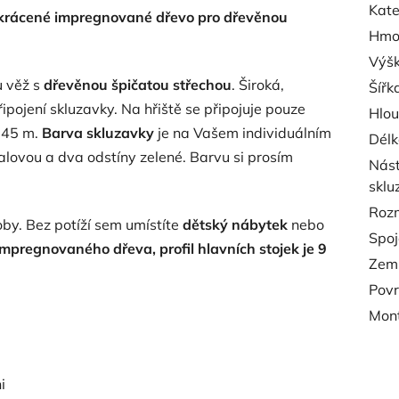
Kate
akrácené impregnované dřevo pro dřevěnou
Hmo
Výš
u věž s
dřevěnou špičatou střechou
. Široká,
Šířk
pojení skluzavky. Na hřiště se připojuje pouze
Hlo
,45 m.
Barva skluzavky
je na Vašem individuálním
Délk
alovou a dva odstíny zelené. Barvu si prosím
Nást
sklu
Roz
oby. Bez potíží sem umístíte
dětský nábytek
nebo
Spoj
mpregnovaného dřeva, profil hlavních stojek je 9
Zemn
Povr
Mon
i