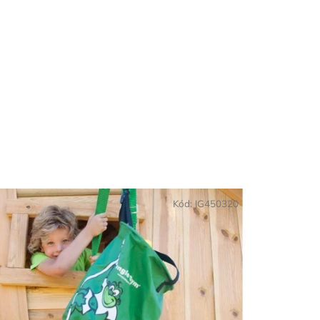
Kód:
JG450320