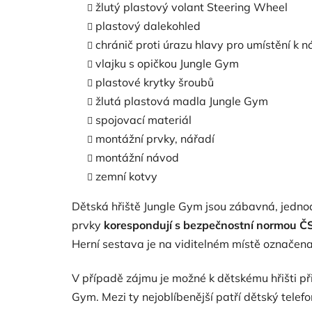
žlutý plastový volant Steering Wheel
plastový dalekohled
chránič proti úrazu hlavy pro umístění k 
vlajku s opičkou Jungle Gym
plastové krytky šroubů
žlutá plastová madla Jungle Gym
spojovací materiál
montážní prvky, nářadí
montážní návod
zemní kotvy
Dětská hřiště Jungle Gym jsou zábavná, jedn
prvky
korespondují s bezpečnostní normou Č
Herní sestava je na viditelném místě označen
V případě zájmu je možné k dětskému hřišti př
Gym. Mezi ty nejoblíbenější patří dětský telef