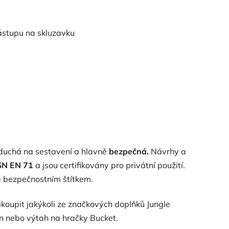
nástupu na skluzavku
oduchá na sestavení a hlavně
bezpečná.
Návrhy a
SN EN 71
a jsou certifikovány pro privátní použití.
a bezpečnostním štítkem.
ikoupit jakýkoli ze značkových doplňků Jungle
on nebo výtah na hračky Bucket.