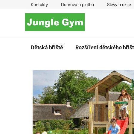
Přejít
Kontakty
Doprava a platba
Slevy a akce
na
obsah
Dětská hřiště
Rozšíření dětského hřiš