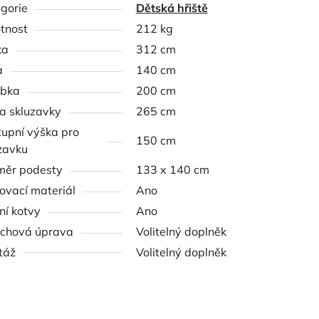
gorie
Dětská hřiště
tnost
212 kg
ka
312 cm
a
140 cm
ubka
200 cm
a skluzavky
265 cm
upní výška pro
150 cm
zavku
měr podesty
133 x 140 cm
ovací materiál
Ano
í kotvy
Ano
chová úprava
Volitelný doplněk
táž
Volitelný doplněk