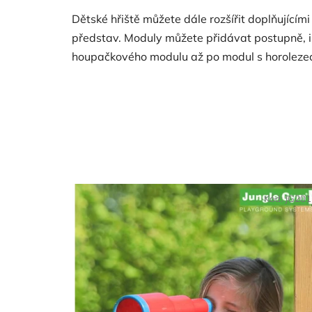
Dětské hřiště můžete dále rozšířit doplňující
představ. Moduly můžete přidávat postupně, i k
houpačkového modulu až po modul s horolezeck
Kód:
JG20