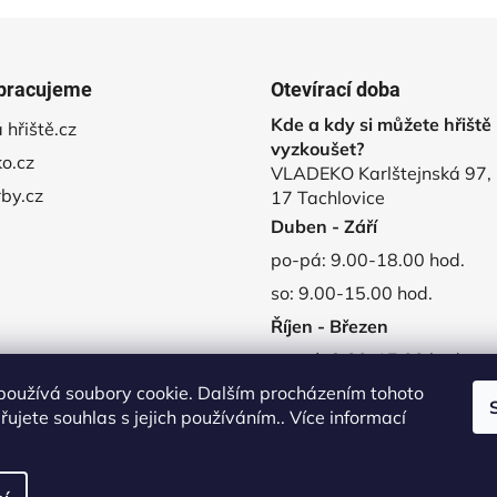
5
hvězdiček.
pracujeme
Otevírací doba
Kde a kdy si můžete hřiště
 hřiště.cz
vyzkoušet?
o.cz
VLADEKO Karlštejnská 97,
rby.cz
17 Tachlovice
Duben - Září
po-pá: 9.00-18.00 hod.
so: 9.00-15.00 hod.
Říjen - Březen
po-pá: 9.00-17.00 hod.
používá soubory cookie. Dalším procházením tohoto
so-ne: zavřeno
ujete souhlas s jejich používáním.. Více informací