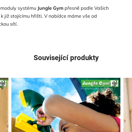
mi moduly systému
Jungle Gym
přesně podle Vašich
 již stojícímu hřišti. V nabídce máme vše od
ou sítí.
Související produkty
1290
Kód:
JG201295