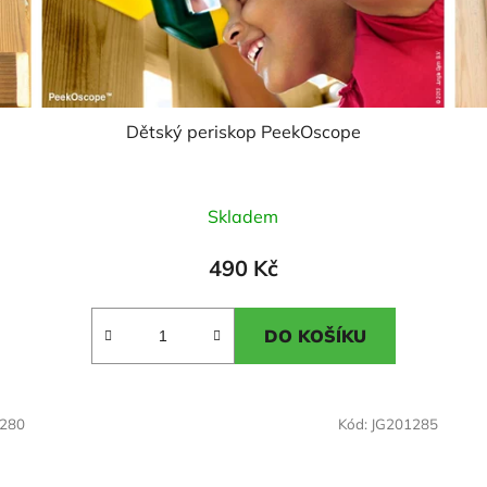
Dětský periskop PeekOscope
Průměrné
Skladem
hodnocení
produktu
490 Kč
je
3,5
DO KOŠÍKU
z
5
hvězdiček.
1280
Kód:
JG201285