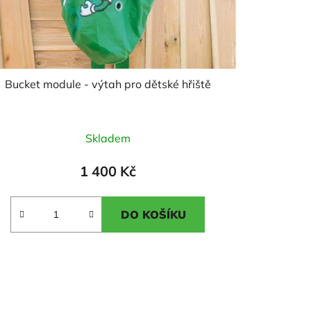
Bucket module - výtah pro dětské hřiště
Průměrné
Skladem
hodnocení
produktu
1 400 Kč
je
5,0
DO KOŠÍKU
z
5
hvězdiček.