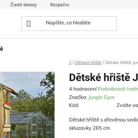
Časté dotazy
Bezpečnost hřišť
Ceník pro dětská hři
tě
Domů
/
Dětská hřiště
/
Dětské hřiště Ju
Dětské hřiště 
Průměrné
4 hodnocení
Podrobnosti hodn
hodnocení
Značka:
Jungle Gym
produktu
Kód:
Zvolte va
je
Dětské hřiště s dřevěnou sed
3,3
skluzavky 265 cm
z