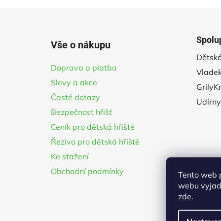
5
hvězdiček.
Z
á
Spolu
Vše o nákupu
p
Dětská
a
Doprava a platba
Vladek
t
Slevy a akce
í
GrilyK
Časté dotazy
Udírny
Bezpečnost hřišť
Ceník pro dětská hřiště
Řezivo pro dětská hřiště
Ke stažení
Obchodní podmínky
Tento web 
webu vyjadř
zde
.