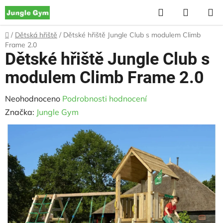
Přejít
Hledat
NÁKUP
na
KOŠÍK
obsah
Domů
/
Dětská hřiště
/
Dětské hřiště Jungle Club s modulem Climb
Frame 2.0
Dětské hřiště Jungle Club s
modulem Climb Frame 2.0
Průměrné
Neohodnoceno
Podrobnosti hodnocení
hodnocení
Značka:
Jungle Gym
produktu
je
0,0
z
5
hvězdiček.