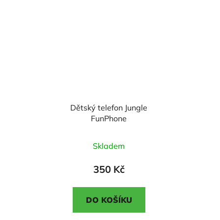
hvězdiček.
hvězdiček.
Dětský telefon Jungle
FunPhone
Průměrné
Skladem
hodnocení
produktu
350 Kč
je
5,0
DO KOŠÍKU
z
5