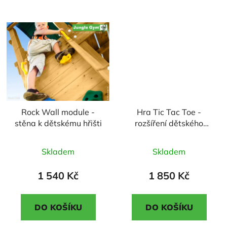
hvězdiček.
hvězdiček.
Rock Wall module -
Hra Tic Tac Toe -
stěna k dětskému hřišti
rozšíření dětského
hřiště
Průměrné
Průměrné
Skladem
Skladem
hodnocení
hodnocení
produktu
produktu
1 540 Kč
1 850 Kč
je
je
5,0
5,0
DO KOŠÍKU
DO KOŠÍKU
z
z
5
5