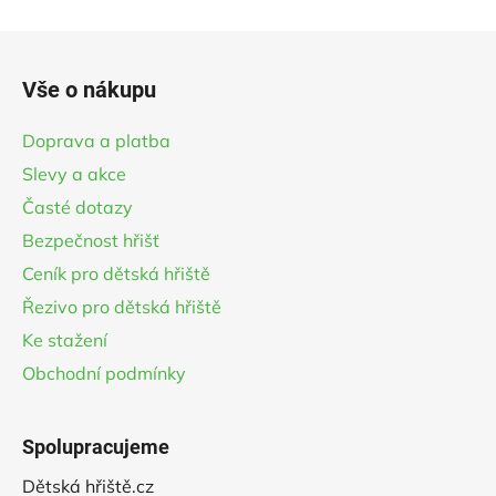
hvězdiček.
Z
á
Vše o nákupu
p
a
Doprava a platba
t
Slevy a akce
í
Časté dotazy
Bezpečnost hřišť
Ceník pro dětská hřiště
Řezivo pro dětská hřiště
Ke stažení
Obchodní podmínky
Spolupracujeme
Dětská hřiště.cz