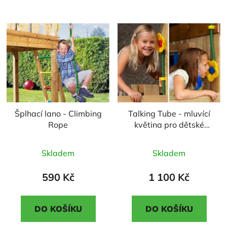
Šplhací lano - Climbing
Talking Tube - mluvící
Rope
květina pro dětské
hřiště
Průměrné
Průměrné
Skladem
Skladem
hodnocení
hodnocení
produktu
produktu
590 Kč
1 100 Kč
je
je
5,0
4,5
DO KOŠÍKU
DO KOŠÍKU
z
z
5
5