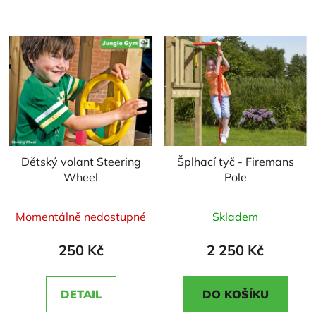
Dětský volant Steering
Šplhací tyč - Firemans
Wheel
Pole
Průměrné
Průměrné
Momentálně nedostupné
Skladem
hodnocení
hodnocení
produktu
produktu
250 Kč
2 250 Kč
je
je
5,0
2,1
DETAIL
DO KOŠÍKU
z
z