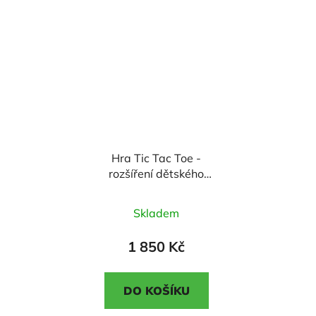
5
5
hvězdiček.
hvězdiček.
Hra Tic Tac Toe -
rozšíření dětského
hřiště
Průměrné
Skladem
hodnocení
produktu
1 850 Kč
je
5,0
DO KOŠÍKU
z
5