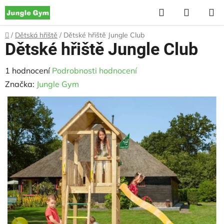
Přejít
Hledat
NÁKUP
na
KOŠÍK
obsah
Domů
/
Dětská hřiště
/
Dětské hřiště Jungle Club
Dětské hřiště Jungle Club
Průměrné
1 hodnocení
Podrobnosti hodnocení
hodnocení
Značka:
Jungle Gym
produktu
je
5,0
z
5
hvězdiček.