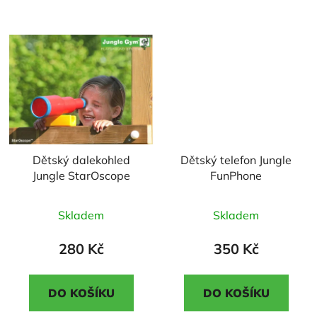
5
5
hvězdiček.
hvězdiček.
Dětský dalekohled
Dětský telefon Jungle
Jungle StarOscope
FunPhone
Průměrné
Průměrné
Skladem
Skladem
hodnocení
hodnocení
produktu
produktu
280 Kč
350 Kč
je
je
3,0
5,0
DO KOŠÍKU
DO KOŠÍKU
z
z