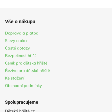
hvězdiček.
Z
á
Vše o nákupu
p
a
Doprava a platba
t
Slevy a akce
í
Časté dotazy
Bezpečnost hřišť
Ceník pro dětská hřiště
Řezivo pro dětská hřiště
Ke stažení
Obchodní podmínky
Spolupracujeme
Dětská hřiště.cz