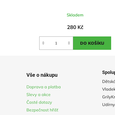
Průměrné
Skladem
hodnocení
produktu
280 Kč
je
3,0
DO KOŠÍKU
z
5
hvězdiček.
Z
á
Spolu
Vše o nákupu
p
Dětská
a
Doprava a platba
Vladek
t
Slevy a akce
í
GrilyK
Časté dotazy
Udírny
Bezpečnost hřišť