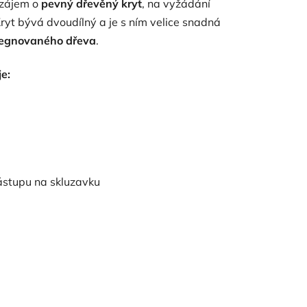
 zájem o
pevný dřevěný kryt
, na vyžádání
yt bývá dvoudílný a je s ním velice snadná
regnovaného dřeva
.
e:
nástupu na skluzavku