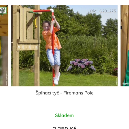
1285
Kód:
JG201275
Šplhací tyč - Firemans Pole
Průměrné
Skladem
hodnocení
produktu
2 250 Kč