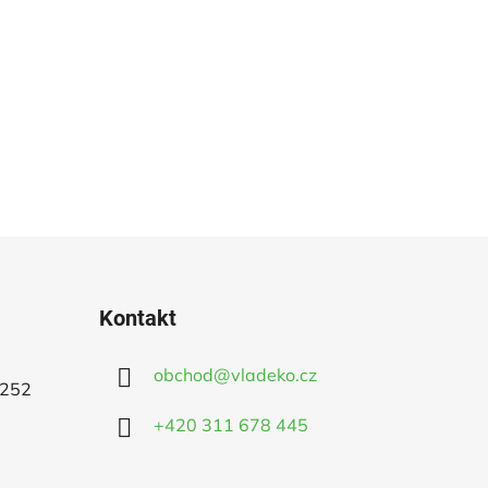
Kontakt
obchod
@
vladeko.cz
 252
+420 311 678 445