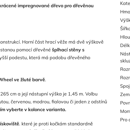
Kate
akrácené impregnované dřevo pro dřevěnou
Hmo
Výš
Šířk
Hlo
konstrukcí. Horní část hrací věže má dvě výškově
Délk
 dostanou pomocí dřevěné
šplhací stěny s
Nást
yšší podestu, která má podobu dřevěného
sklu
Roz
Rozm
Wheel ve žluté barvě
.
Spoj
 265 cm a její nástupní výška je 1,45 m. Volbu
Zemn
tou, červenou, modrou, fialovou či jeden z odstínů
Povr
ím vyberte v kolonce varianta.
Mon
Pro 
ískoviště
. které je proti kočkám standardně