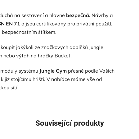
oduchá na sestavení a hlavně
bezpečná.
Návrhy a
SN EN 71
a jsou certifikovány pro privátní použití.
a bezpečnostním štítkem.
ikoupit jakýkoli ze značkových doplňků Jungle
on nebo výtah na hračky Bucket.
mi moduly systému
Jungle Gym
přesně podle Vašich
 již stojícímu hřišti. V nabídce máme vše od
ou sítí.
Související produkty