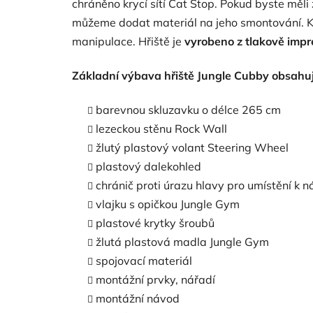
chráněno krycí sítí Cat Stop. Pokud byste měli
můžeme dodat materiál na jeho smontování. Kr
manipulace. Hřiště je
vyrobeno z tlakově imp
Základní výbava hřiště Jungle Cubby obsahuj
barevnou skluzavku o délce 265 cm
lezeckou stěnu Rock Wall
žlutý plastový volant Steering Wheel
plastový dalekohled
chránič proti úrazu hlavy pro umístění k 
vlajku s opičkou Jungle Gym
plastové krytky šroubů
žlutá plastová madla Jungle Gym
spojovací materiál
montážní prvky, nářadí
montážní návod