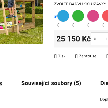
5
ZVOLTE BARVU SKLUZAVKY
hvězdiček.
25 150 Kč
Měrná cena:
Tisk
Zeptat se
s
Související soubory (5)
Di
Dop