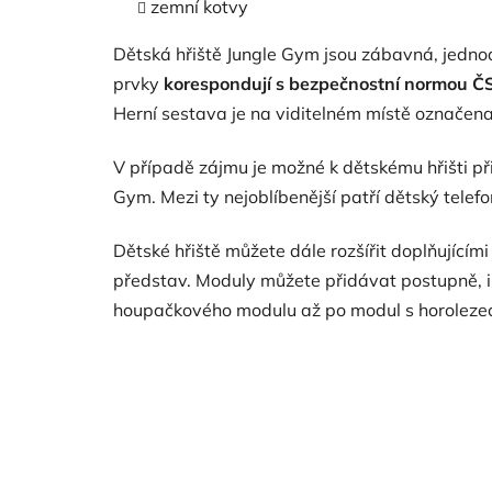
zemní kotvy
Dětská hřiště Jungle Gym jsou zábavná, jedn
prvky
korespondují s bezpečnostní normou Č
Herní sestava je na viditelném místě označen
V případě zájmu je možné k dětskému hřišti př
Gym. Mezi ty nejoblíbenější patří dětský telef
Dětské hřiště můžete dále rozšířit doplňující
představ. Moduly můžete přidávat postupně, i k
houpačkového modulu až po modul s horolezeck