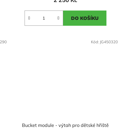
je
2,1
DO KOŠÍKU
z
5
hvězdiček.
1290
Kód:
JG450320
Bucket module - výtah pro dětské hřiště