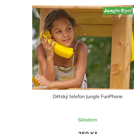
Kód:
JG20
Dětský telefon Jungle FunPhone
Průměrné
Skladem
hodnocení
produktu
350 Kč