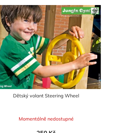
Kód:
JG201280
Dětský volant Steering Wheel
Průměrné
Momentálně nedostupné
hodnocení
produktu
250 Kč