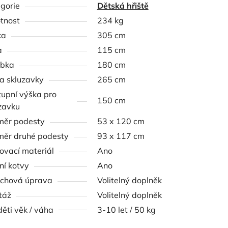
gorie
Dětská hřiště
tnost
234 kg
ka
305 cm
a
115 cm
ubka
180 cm
a skluzavky
265 cm
upní výška pro
150 cm
zavku
měr podesty
53 x 120 cm
ěr druhé podesty
93 x 117 cm
ovací materiál
Ano
í kotvy
Ano
chová úprava
Volitelný doplněk
táž
Volitelný doplněk
děti věk / váha
3-10 let / 50 kg