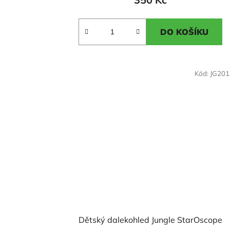
je
5,0
DO KOŠÍKU
z
5
hvězdiček.
Kód:
JG20
Dětský dalekohled Jungle StarOscope