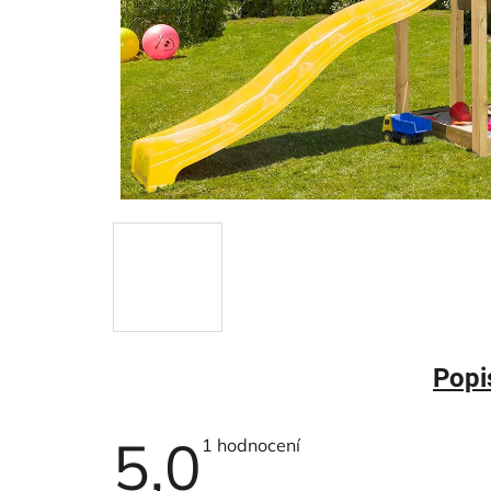
Popi
5,0
Průměrné
1 hodnocení
hodnocení
produktu