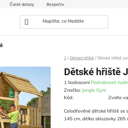
Časté dotazy
Bezpečnost hřišť
Ceník pro dětská hři
tě
Domů
/
Dětská hřiště
/
Dětské hřiště J
Dětské hřiště 
Průměrné
1 hodnocení
Podrobnosti hodn
hodnocení
Značka:
Jungle Gym
produktu
Kód:
Zvolte va
je
Celodřevěné dětské hřiště se
5,0
145 cm, délka skluzavky 265
z