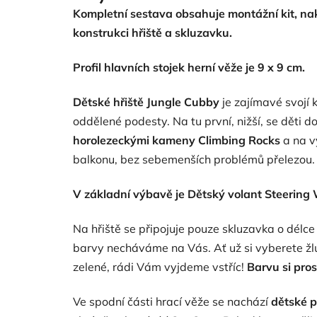
je
Kompletní sestava obsahuje montážní kit, n
5,0
z
konstrukci hřiště
a skluzavku.
5
hvězdiček.
Profil hlavních stojek herní věže je 9 x 9 cm.
Dětské hřiště Jungle Cubby
je zajímavé svojí 
oddělené podesty. Na tu první, nižší, se děti
horolezeckými kameny Climbing Rocks
a na v
balkonu, bez sebemenších problémů přelezou.
V základní výbavě je Dětský volant Steering 
Na hřiště se připojuje pouze skluzavka o délce
barvy necháváme na Vás. Ať už si vyberete žlu
zelené, rádi Vám vyjdeme vstříc!
Barvu si pros
Ve spodní části hrací věže se nachází
dětské p