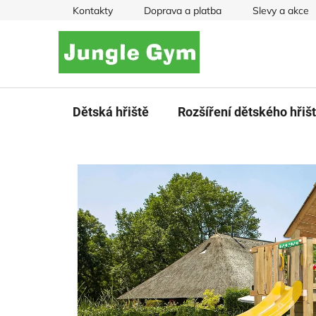
Přejít
Kontakty
Doprava a platba
Slevy a akce
na
obsah
Dětská hřiště
Rozšíření dětského hřiš