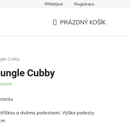
Přihlášení
Registrace
ště
Řezivo pro dětská hřiště
Ke stažení
Obchodní p
PRÁZDNÝ KOŠÍK
NÁKUPNÍ
KOŠÍK
ungle Cubby
Jungle Cubby
ocení
riantu
 stříškou a dvěma podestami. Výška podesty
 cm