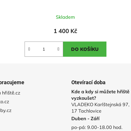
Průměrné
Skladem
hodnocení
produktu
1 400 Kč
je
5,0
DO KOŠÍKU
z
5
hvězdiček.
pracujeme
Otevírací doba
Kde a kdy si můžete hřiště
 hřiště.cz
vyzkoušet?
o.cz
VLADEKO Karlštejnská 97,
rby.cz
17 Tachlovice
Duben - Září
po-pá: 9.00-18.00 hod.