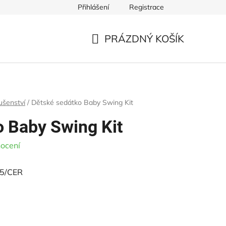
Přihlášení
Registrace
ště
Řezivo pro dětská hřiště
Ke stažení
Obchodní p
PRÁZDNÝ KOŠÍK
NÁKUPNÍ
KOŠÍK
lušenství
/
Dětské sedátko Baby Swing Kit
o Baby Swing Kit
ocení
5/CER