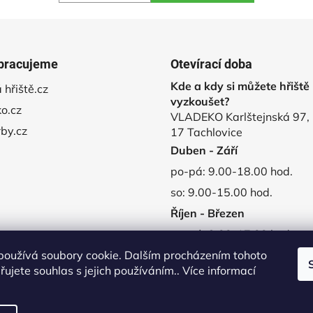
5
hvězdiček.
pracujeme
Otevírací doba
Kde a kdy si můžete hřiště
 hřiště.cz
vyzkoušet?
o.cz
VLADEKO Karlštejnská 97,
rby.cz
17 Tachlovice
Duben - Září
po-pá: 9.00-18.00 hod.
so: 9.00-15.00 hod.
Říjen - Březen
po-pá: 9.00-17.00 hod.
používá soubory cookie. Dalším procházením tohoto
so-ne: zavřeno
ujete souhlas s jejich používáním.. Více informací