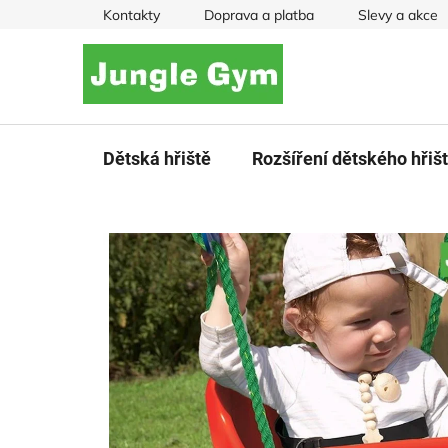
Přejít
Kontakty
Doprava a platba
Slevy a akce
na
obsah
Dětská hřiště
Rozšíření dětského hřiš