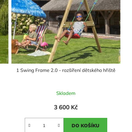
1 Swing Frame 2.0 - rozšíření dětského hřiště
Průměrné
Skladem
hodnocení
produktu
3 600 Kč
je
5,0
DO KOŠÍKU
z