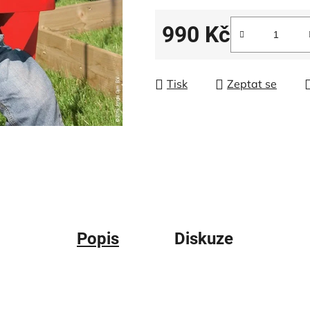
5
hvězdiček.
990 Kč
Měrná cena:
Tisk
Zeptat se
Popis
Diskuze