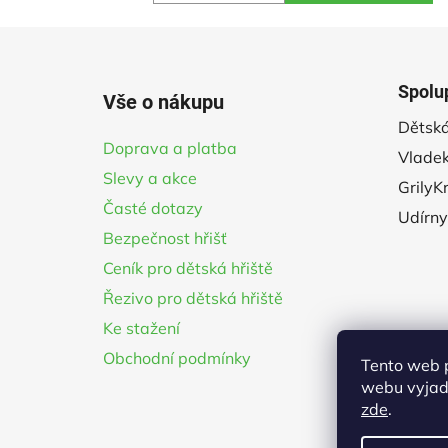
5
hvězdiček.
Z
á
Spolu
Vše o nákupu
p
Dětská
a
Doprava a platba
Vladek
t
Slevy a akce
í
GrilyK
Časté dotazy
Udírny
Bezpečnost hřišť
Ceník pro dětská hřiště
Řezivo pro dětská hřiště
Ke stažení
Obchodní podmínky
Tento web 
webu vyjadř
zde
.