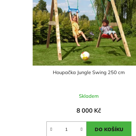
Houpačka Jungle Swing 250 cm
Průměrné
Skladem
hodnocení
produktu
8 000 Kč
je
5,0
DO KOŠÍKU
z