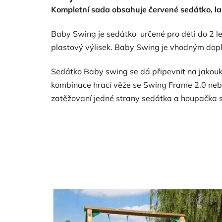
je
Kompletní sada obsahuje červené sedátko, l
4,5
z
5
Baby Swing je sedátko určené pro děti do 2 l
hvězdiček.
plastový výlisek. Baby Swing je vhodným doplň
Sedátko Baby swing se dá připevnit na jakouk
kombinace hrací věže se Swing Frame 2.0 nebo
zatěžovaní jedné strany sedátka a houpačka 
Kód:
JG40