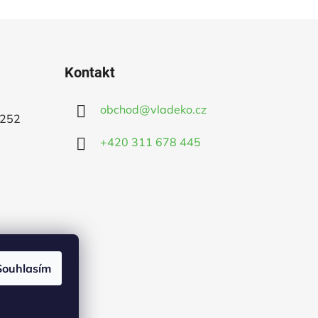
Kontakt
obchod
@
vladeko.cz
 252
+420 311 678 445
Souhlasím