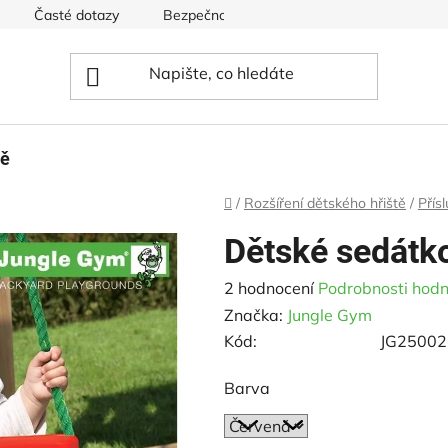
Časté dotazy
Bezpečnost hřišť
Ceník pro dětská hři
tě
Domů
/
Rozšíření dětského hřiště
/
Přís
Dětské sedátk
Průměrné
2 hodnocení
Podrobnosti hodn
hodnocení
Značka:
Jungle Gym
produktu
Kód:
JG25002
je
Barva
4,5
z