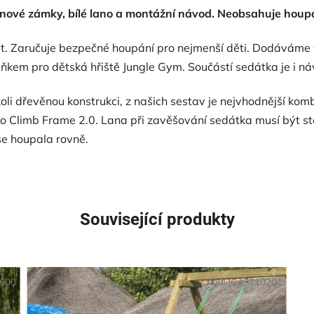
anové zámky, bílé lano a montážní návod. Neobsahuje houp
et. Zaručuje bezpečné houpání pro nejmenší děti. Dodáváme 
kem pro dětská hřiště Jungle Gym. Součástí sedátka je i náv
oli dřevěnou konstrukci, z našich sestav je nejvhodnější k
 Climb Frame 2.0. Lana při zavěšování sedátka musí být st
se houpala rovně.
Související produkty
1600
Kód:
JG45710201