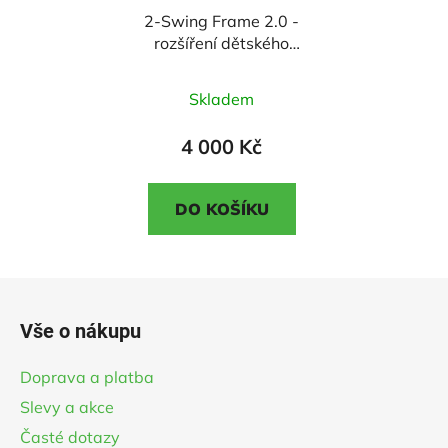
2-Swing Frame 2.0 -
rozšíření dětského
hřiště
Průměrné
Skladem
hodnocení
produktu
4 000 Kč
je
3,3
DO KOŠÍKU
z
5
hvězdiček.
Z
á
Vše o nákupu
p
a
Doprava a platba
t
Slevy a akce
í
Časté dotazy