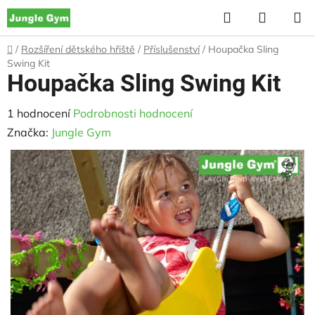
Přejít
Hledat
NÁKUP
na
KOŠÍK
obsah
Domů
/
Rozšíření dětského hřiště
/
Příslušenství
/
Houpačka Sling
Swing Kit
Houpačka Sling Swing Kit
Průměrné
1 hodnocení
Podrobnosti hodnocení
hodnocení
Značka:
Jungle Gym
produktu
je
5,0
z
5
hvězdiček.