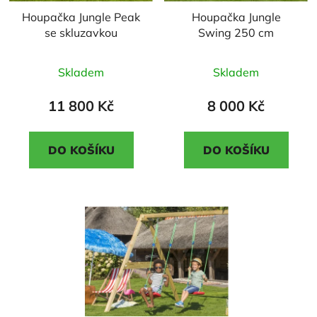
Houpačka Jungle Peak
Houpačka Jungle
se skluzavkou
Swing 250 cm
Průměrné
Průměrné
Skladem
Skladem
hodnocení
hodnocení
produktu
produktu
11 800 Kč
8 000 Kč
je
je
2,8
5,0
DO KOŠÍKU
DO KOŠÍKU
z
z
5
5
hvězdiček.
hvězdiček.