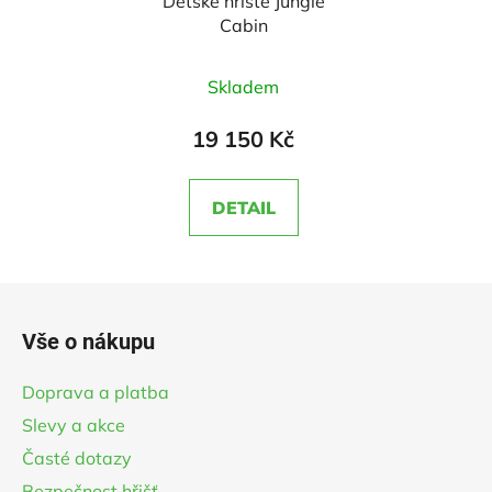
Dětské hřiště Jungle
Cabin
Průměrné
Skladem
hodnocení
produktu
19 150 Kč
je
5,0
DETAIL
z
5
hvězdiček.
Z
á
Vše o nákupu
p
a
Doprava a platba
t
Slevy a akce
í
Časté dotazy
Bezpečnost hřišť