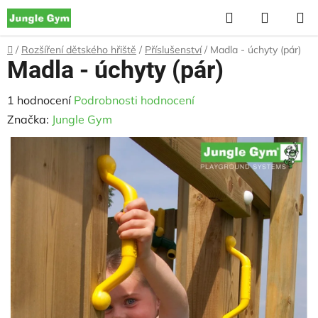
Přejít
Hledat
NÁKUP
na
KOŠÍK
obsah
Domů
/
Rozšíření dětského hřiště
/
Příslušenství
/
Madla - úchyty (pár)
Madla - úchyty (pár)
Průměrné
1 hodnocení
Podrobnosti hodnocení
hodnocení
Značka:
Jungle Gym
produktu
je
5,0
z
5
hvězdiček.