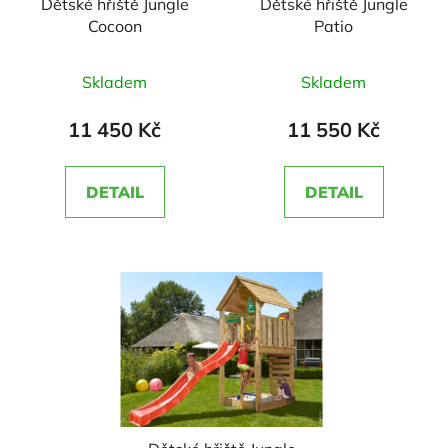
Dětské hřiště Jungle
Dětské hřiště Jungle
Cocoon
Patio
Průměrné
Průměrné
Skladem
Skladem
hodnocení
hodnocení
produktu
produktu
11 450 Kč
11 550 Kč
je
je
5,0
5,0
DETAIL
DETAIL
z
z
5
5
hvězdiček.
hvězdiček.