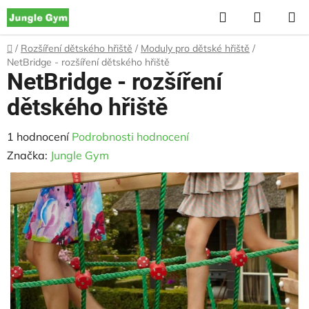
Přejít
Hledat
NÁKUP
na
KOŠÍK
obsah
Domů
/
Rozšíření dětského hřiště
/
Moduly pro dětské hřiště
/
NetBridge - rozšíření dětského hřiště
NetBridge - rozšíření
dětského hřiště
Průměrné
1 hodnocení
Podrobnosti hodnocení
hodnocení
Značka:
Jungle Gym
produktu
je
5,0
z
5
hvězdiček.