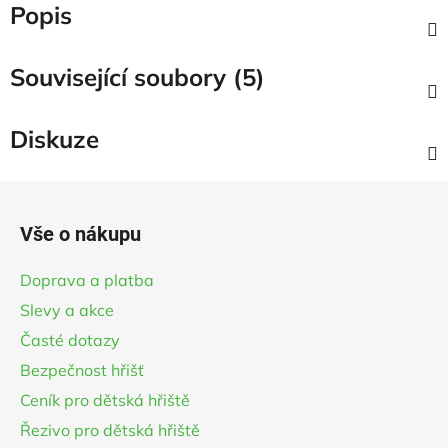
Popis
Související soubory (5)
Diskuze
Z
á
Vše o nákupu
p
a
Doprava a platba
t
Slevy a akce
í
Časté dotazy
Bezpečnost hřišť
Ceník pro dětská hřiště
Řezivo pro dětská hřiště