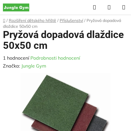
Přejít
Hledat
NÁKUP
na
KOŠÍK
obsah
Domů
/
Rozšíření dětského hřiště
/
Příslušenství
/
Pryžová dopadová
dlaždice 50x50 cm
Pryžová dopadová dlaždice
50x50 cm
Průměrné
1 hodnocení
Podrobnosti hodnocení
hodnocení
Značka:
Jungle Gym
produktu
je
5,0
z
5
hvězdiček.