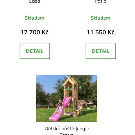
Casa
Patio
Průměrné
Průměrné
Skladem
Skladem
hodnocení
hodnocení
produktu
produktu
17 700 Kč
11 550 Kč
je
je
5,0
5,0
DETAIL
DETAIL
z
z
5
5
hvězdiček.
hvězdiček.
Dětské hřiště Jungle