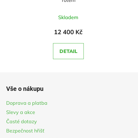
Totem
Průměrné
Skladem
hodnocení
produktu
12 400 Kč
je
5,0
DETAIL
z
5
hvězdiček.
Z
á
Vše o nákupu
p
a
Doprava a platba
t
Slevy a akce
í
Časté dotazy
Bezpečnost hřišť