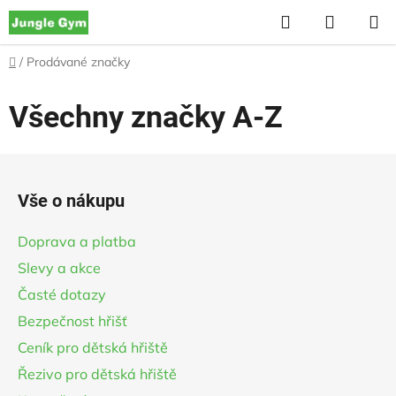
Přejít
Hledat
NÁKUP
na
KOŠÍK
obsah
Domů
/
Prodávané značky
Všechny značky A-Z
Z
á
Vše o nákupu
p
a
Doprava a platba
t
Slevy a akce
í
Časté dotazy
Bezpečnost hřišť
Ceník pro dětská hřiště
Řezivo pro dětská hřiště