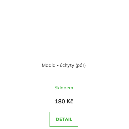
5
5
hvězdiček.
hvězdiček.
Madla - úchyty (pár)
Průměrné
Skladem
hodnocení
produktu
180 Kč
je
5,0
DETAIL
z