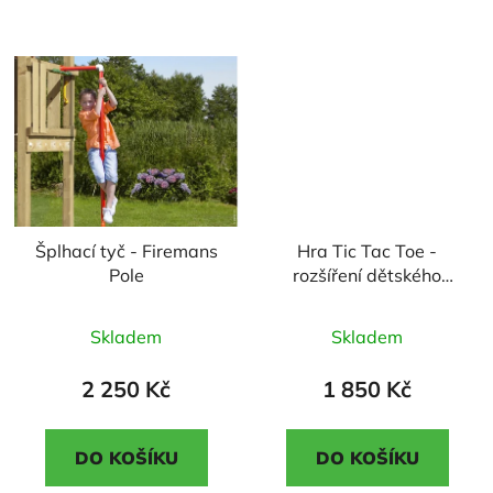
5
5
hvězdiček.
hvězdiček.
Šplhací tyč - Firemans
Hra Tic Tac Toe -
Pole
rozšíření dětského
hřiště
Průměrné
Průměrné
Skladem
Skladem
hodnocení
hodnocení
produktu
produktu
2 250 Kč
1 850 Kč
je
je
2,1
5,0
DO KOŠÍKU
DO KOŠÍKU
z
z