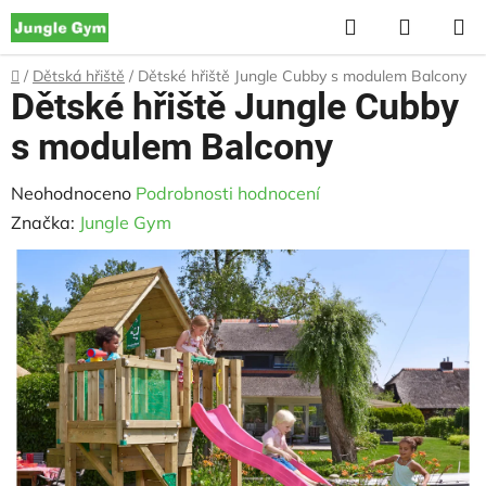
Přejít
Hledat
NÁKUP
na
KOŠÍK
obsah
Domů
/
Dětská hřiště
/
Dětské hřiště Jungle Cubby s modulem Balcony
Dětské hřiště Jungle Cubby
s modulem Balcony
Průměrné
Neohodnoceno
Podrobnosti hodnocení
hodnocení
Značka:
Jungle Gym
produktu
je
0,0
z
5
hvězdiček.