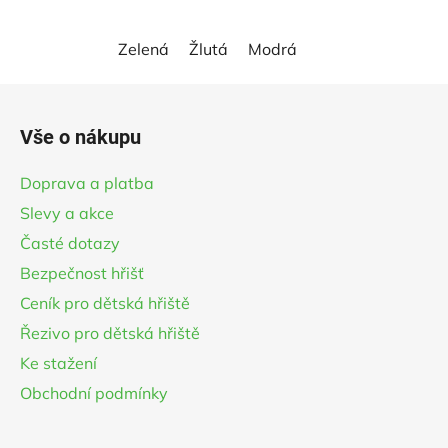
5
hvězdiček.
Zelená
Žlutá
Modrá
Z
á
Vše o nákupu
p
a
Doprava a platba
t
Slevy a akce
í
Časté dotazy
Bezpečnost hřišť
Ceník pro dětská hřiště
Řezivo pro dětská hřiště
Ke stažení
Obchodní podmínky