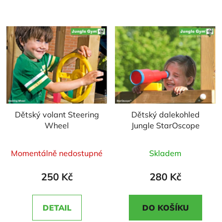
Dětský volant Steering
Dětský dalekohled
Wheel
Jungle StarOscope
Průměrné
Průměrné
Momentálně nedostupné
Skladem
hodnocení
hodnocení
produktu
produktu
250 Kč
280 Kč
je
je
5,0
3,0
DETAIL
DO KOŠÍKU
z
z