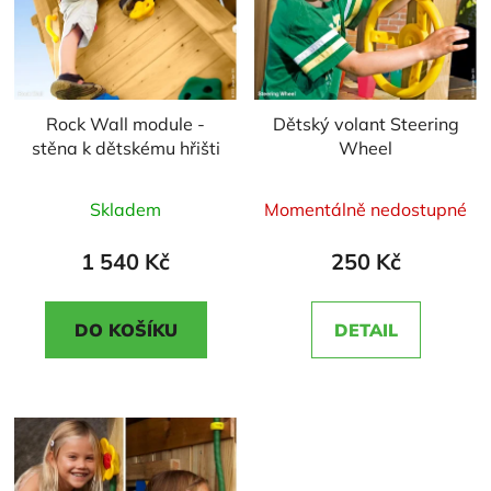
Rock Wall module -
Dětský volant Steering
stěna k dětskému hřišti
Wheel
Průměrné
Průměrné
Skladem
Momentálně nedostupné
hodnocení
hodnocení
produktu
produktu
1 540 Kč
250 Kč
je
je
5,0
5,0
DO KOŠÍKU
DETAIL
z
z
5
5
hvězdiček.
hvězdiček.