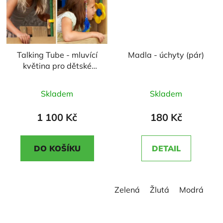
Talking Tube - mluvící
Madla - úchyty (pár)
květina pro dětské
hřiště
Průměrné
Průměrné
Skladem
Skladem
hodnocení
hodnocení
produktu
produktu
1 100 Kč
180 Kč
je
je
4,5
5,0
DO KOŠÍKU
DETAIL
z
z
5
5
hvězdiček.
hvězdiček.
Zelená
Žlutá
Modrá