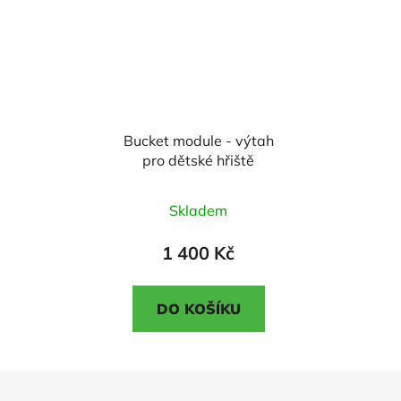
Bucket module - výtah
pro dětské hřiště
Průměrné
Skladem
hodnocení
produktu
1 400 Kč
je
5,0
DO KOŠÍKU
z
5
hvězdiček.
Z