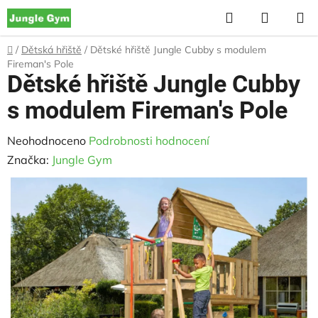
Přejít
Hledat
NÁKUP
na
KOŠÍK
obsah
Domů
/
Dětská hřiště
/
Dětské hřiště Jungle Cubby s modulem
Fireman's Pole
Dětské hřiště Jungle Cubby
s modulem Fireman's Pole
Průměrné
Neohodnoceno
Podrobnosti hodnocení
hodnocení
Značka:
Jungle Gym
produktu
je
0,0
z
5
hvězdiček.