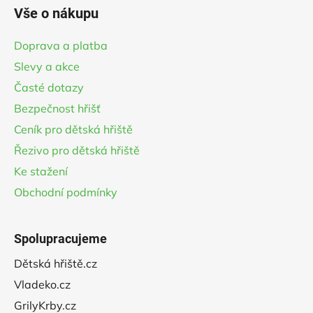
á
Vše o nákupu
p
a
Doprava a platba
t
Slevy a akce
í
Časté dotazy
Bezpečnost hřišť
Ceník pro dětská hřiště
Řezivo pro dětská hřiště
Ke stažení
Obchodní podmínky
Spolupracujeme
Dětská hřiště.cz
Vladeko.cz
GrilyKrby.cz