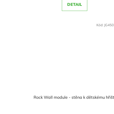
DETAIL
z
5
hvězdiček.
Kód:
JG45
Rock Wall module - stěna k dětskému hřišt
Průměrné