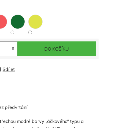
DO KOŠÍKU
Sdílet
z předvrtání.
 střechou modré barvy „áčkového“ typu a