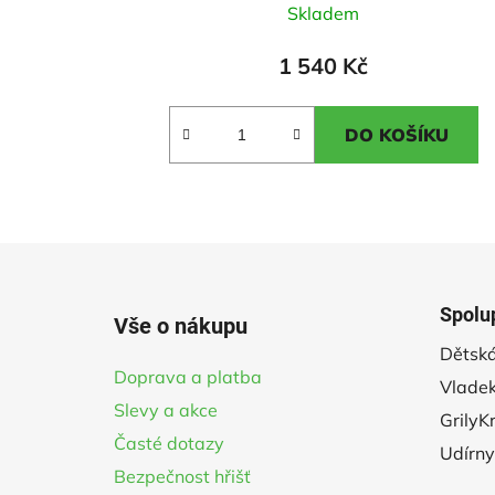
Skladem
hodnocení
produktu
1 540 Kč
je
5,0
DO KOŠÍKU
z
5
hvězdiček.
Z
á
Spolu
Vše o nákupu
p
Dětská
a
Doprava a platba
Vladek
t
Slevy a akce
í
GrilyK
Časté dotazy
Udírny
Bezpečnost hřišť