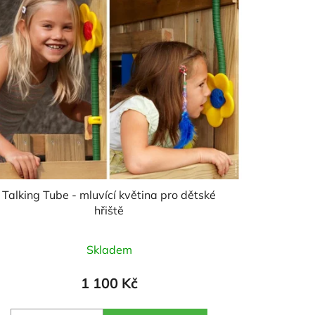
Talking Tube - mluvící květina pro dětské
hřiště
Průměrné
Skladem
hodnocení
produktu
1 100 Kč
je
4,5