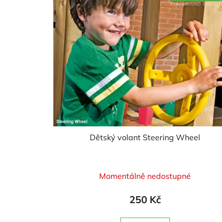
Dětský volant Steering Wheel
Průměrné
Momentálně nedostupné
hodnocení
produktu
250 Kč
je
5,0