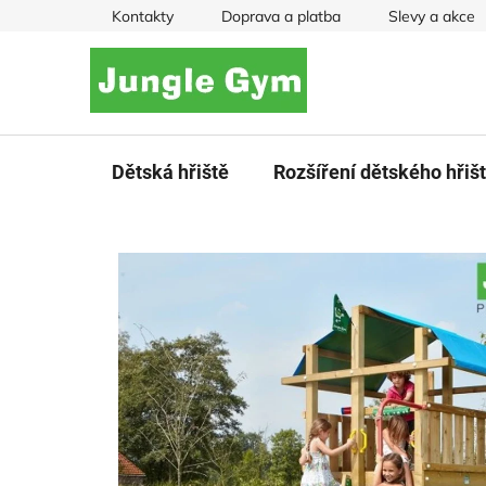
Přejít
Kontakty
Doprava a platba
Slevy a akce
na
obsah
Dětská hřiště
Rozšíření dětského hřiš