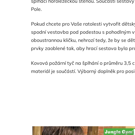
šplhací horolezeckou stěnou. Součástí sestavy 
Pole.
Pokud chcete pro Vaše ratolesti vytvořit děts
spodní vestavba pod podestou s pohodlným vys
oboustrannou kličku, nehrozí tedy, že by se dě
prvky zaoblené tak, aby hrací sestava byla p
Kovová požární tyč na šplhání o průměru 3,5 cm
materiál je součástí. Výborný doplněk pro posi
Kód:
JG20