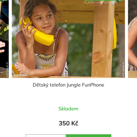
Dětský telefon Jungle FunPhone
Průměrné
Skladem
hodnocení
produktu
350 Kč
je
5,0