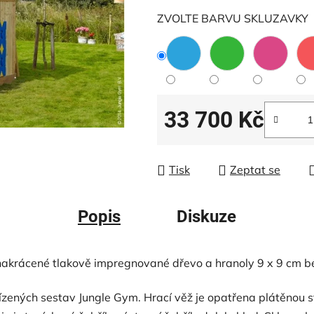
z
ZVOLTE BARVU SKLUZAVKY
5
hvězdiček.
33 700 Kč
Měrná cena:
Tisk
Zeptat se
Popis
Diskuze
akrácené tlakově impregnované dřevo a hranoly 9 x 9 cm be
abízených sestav Jungle Gym. Hrací věž je opatřena plátěnou