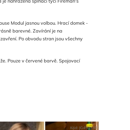
a je nahrazena šplhací tyčí Fireman's
 House Modul jasnou volbou. Hrací domek -
ásně barevné. Zavírání je na
o zavření. Po obvodu stran jsou všechny
ěže. Pouze v červené barvě. Spojovací
Kód:
JG450330