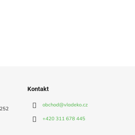
Kontakt
obchod
@
vladeko.cz
 252
+420 311 678 445