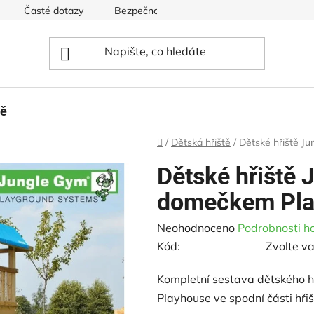
Časté dotazy
Bezpečnost hřišť
Ceník pro dětská hři
tě
Domů
/
Dětská hřiště
/
Dětské hřiště Ju
Dětské hřiště 
domečkem Play
Průměrné
Neohodnoceno
Podrobnosti h
hodnocení
Kód:
Zvolte va
produktu
Kompletní sestava dětského h
je
Playhouse ve spodní části hřiš
0,0