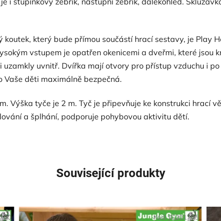
je i stupínkový žebřík, nástupní žebřík, dalekohled. Skluzavk
ký koutek, který bude přímou součástí hrací sestavy, je Play
okým vstupem je opatřen okenicemi a dveřmi, které jsou kr
ti uzamkly uvnitř. Dvířka mají otvory pro přístup vzduchu i p
ro Vaše děti maximálně bezpečná.
. Výška tyče je 2 m. Tyč je připevňuje ke konstrukci hrací v
lování a šplhání, podporuje pohybovou aktivitu dětí.
Související produkty
1280
Kód:
JG201285