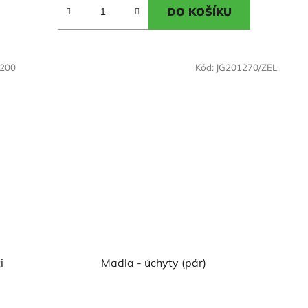
DO KOŠÍKU
z
5
hvězdiček.
0200
Kód:
JG201270/ZEL
i
Madla - úchyty (pár)
Průměrné