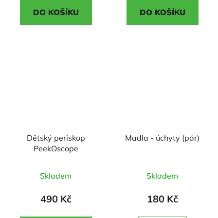
5,0
5,0
DO KOŠÍKU
DO KOŠÍKU
z
z
5
5
hvězdiček.
hvězdiček.
Dětský periskop
Madla - úchyty (pár)
PeekOscope
Průměrné
Průměrné
Skladem
Skladem
hodnocení
hodnocení
produktu
produktu
490 Kč
180 Kč
je
je