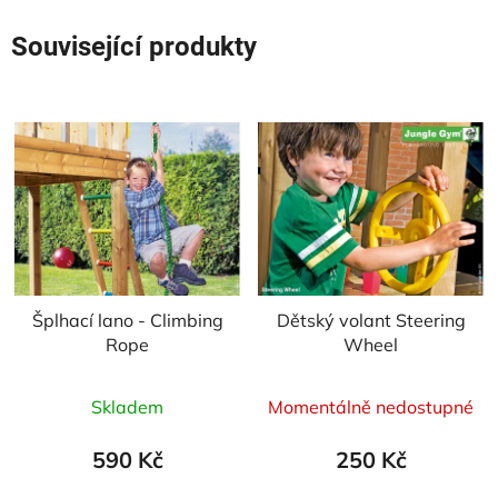
Související produkty
Šplhací lano - Climbing
Dětský volant Steering
Rope
Wheel
Průměrné
Průměrné
Skladem
Momentálně nedostupné
hodnocení
hodnocení
produktu
produktu
590 Kč
250 Kč
je
je