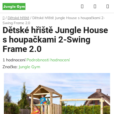
Přejít
Hledat
NÁKUP
na
KOŠÍK
obsah
Domů
/
Dětská hřiště
/
Dětské hřiště Jungle House s houpačkami 2-
Swing Frame 2.0
Dětské hřiště Jungle House
s houpačkami 2-Swing
Frame 2.0
Průměrné
1 hodnocení
Podrobnosti hodnocení
hodnocení
Značka:
Jungle Gym
produktu
je
5,0
z
5
hvězdiček.