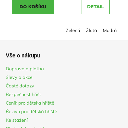
3,5
5,0
DO KOŠÍKU
DETAIL
z
z
5
5
hvězdiček.
hvězdiček.
Zelená
Žlutá
Modrá
Z
á
Vše o nákupu
p
a
Doprava a platba
t
Slevy a akce
í
Časté dotazy
Bezpečnost hřišť
Ceník pro dětská hřiště
Řezivo pro dětská hřiště
Ke stažení