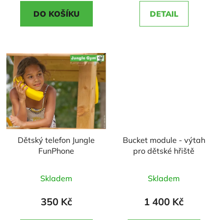
5,0
5,0
DO KOŠÍKU
DETAIL
z
z
5
5
hvězdiček.
hvězdiček.
Dětský telefon Jungle
Bucket module - výtah
FunPhone
pro dětské hřiště
Průměrné
Průměrné
Skladem
Skladem
hodnocení
hodnocení
produktu
produktu
350 Kč
1 400 Kč
je
je