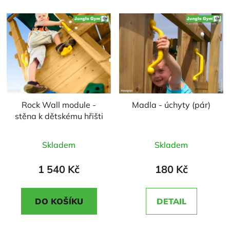
Rock Wall module -
Madla - úchyty (pár)
stěna k dětskému hřišti
Průměrné
Průměrné
Skladem
Skladem
hodnocení
hodnocení
produktu
produktu
1 540 Kč
180 Kč
je
je
5,0
5,0
DO KOŠÍKU
DETAIL
z
z
5
5