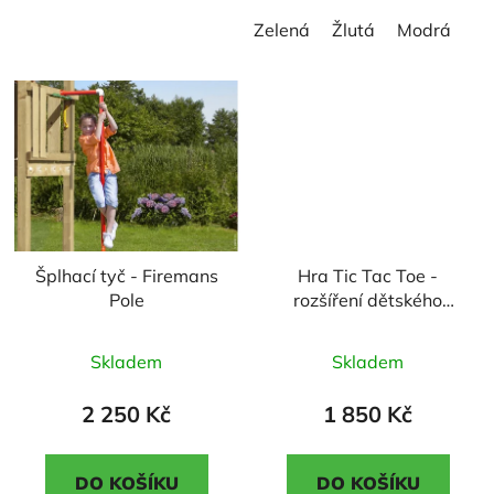
hvězdiček.
hvězdiček.
Zelená
Žlutá
Modrá
Šplhací tyč - Firemans
Hra Tic Tac Toe -
Pole
rozšíření dětského
hřiště
Průměrné
Průměrné
Skladem
Skladem
hodnocení
hodnocení
produktu
produktu
2 250 Kč
1 850 Kč
je
je
2,1
5,0
DO KOŠÍKU
DO KOŠÍKU
z
z