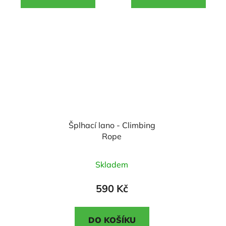
5
5
hvězdiček.
hvězdiček.
Šplhací lano - Climbing
Rope
Průměrné
Skladem
hodnocení
produktu
590 Kč
je
5,0
DO KOŠÍKU
z