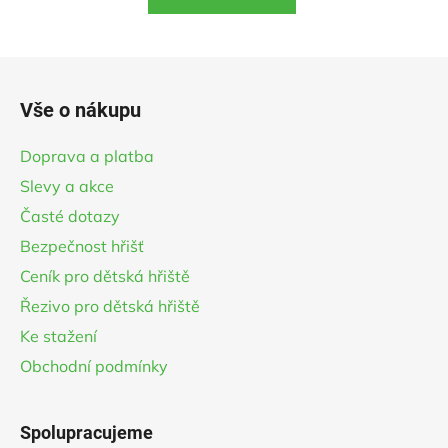
5
hvězdiček.
Z
á
Vše o nákupu
p
a
Doprava a platba
t
Slevy a akce
í
Časté dotazy
Bezpečnost hřišť
Ceník pro dětská hřiště
Řezivo pro dětská hřiště
Ke stažení
Obchodní podmínky
Spolupracujeme