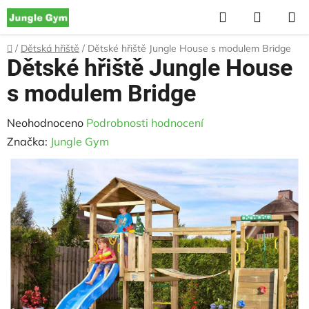
Přejít
Hledat
NÁKUP
na
KOŠÍK
obsah
Domů
/
Dětská hřiště
/
Dětské hřiště Jungle House s modulem Bridge
Dětské hřiště Jungle House
s modulem Bridge
Průměrné
Neohodnoceno
Podrobnosti hodnocení
hodnocení
Značka:
Jungle Gym
produktu
je
0,0
z
5
hvězdiček.