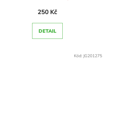
hodnocení
produktu
250 Kč
je
5,0
DETAIL
z
5
hvězdiček.
Kód:
JG201275