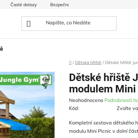
Časté dotazy
Bezpečnost hřišť
Ceník pro dětská hři
tě
Domů
/
Dětská hřiště
/
Dětské hřiště Ju
Dětské hřiště 
modulem Mini 
Průměrné
Neohodnoceno
Podrobnosti h
hodnocení
Kód:
Zvolte va
produktu
Kompletní sestava dětského h
je
modulu Mini Picnic v dolní část
0,0