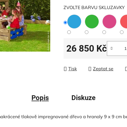
z
ZVOLTE BARVU SKLUZAVKY
5
hvězdiček.
26 850 Kč
Měrná cena:
Tisk
Zeptat se
Popis
Diskuze
akrácené tlakově impregnované dřevo a hranoly 9 x 9 cm be