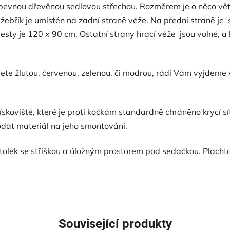
s pevnou dřevěnou sedlovou střechou. Rozměrem je o něco vět
í žebřík je umístěn na zadní straně věže. Na přední straně je
ty je 120 x 90 cm. Ostatní strany hrací věže jsou volné, a l
erete žlutou, červenou, zelenou, či modrou, rádi Vám vyjdeme 
ískoviště, které je proti kočkám standardně chráněno krycí s
dat materiál na jeho smontování.
stolek se stříškou a úložným prostorem pod sedačkou. Placht
Související produkty