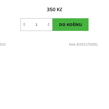
hodnocení
produktu
350 Kč
je
5,0
DO KOŠÍKU
z
5
hvězdiček.
0310
Kód:
JG201270/ZEL