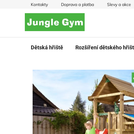
Přejít
Kontakty
Doprava a platba
Slevy a akce
na
obsah
Dětská hřiště
Rozšíření dětského hřiš