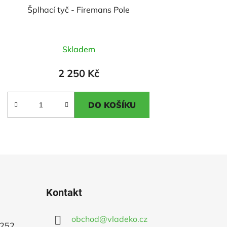
Šplhací tyč - Firemans Pole
Průměrné
Skladem
hodnocení
produktu
2 250 Kč
je
2,1
DO KOŠÍKU
z
5
hvězdiček.
Kontakt
obchod
@
vladeko.cz
 252