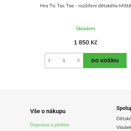
Hra Tic Tac Toe - rozšíření dětského hřišt
Průměrné
Skladem
hodnocení
produktu
1 850 Kč
je
5,0
DO KOŠÍKU
z
5
hvězdiček.
Z
á
Spolu
Vše o nákupu
p
Dětská
a
Doprava a platba
Vladek
t