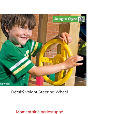
Kód:
JG201280
Dětský volant Steering Wheel
Průměrné
Momentálně nedostupné