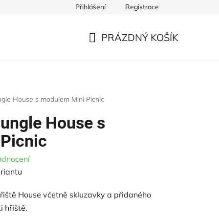
Přihlášení
Registrace
ště
Řezivo pro dětská hřiště
Ke stažení
Obchodní p
PRÁZDNÝ KOŠÍK
NÁKUPNÍ
KOŠÍK
ngle House s modulem Mini Picnic
Jungle House s
Picnic
odnocení
riantu
řiště House včetně skluzavky a přidaného
i hřiště.