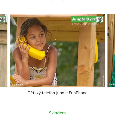
0300
Kód:
JG201285
Dětský telefon Jungle FunPhone
Průměrné
Skladem