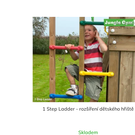
Kód:
JG45
1 Step Ladder - rozšíření dětského hřiště
Průměrné
Skladem