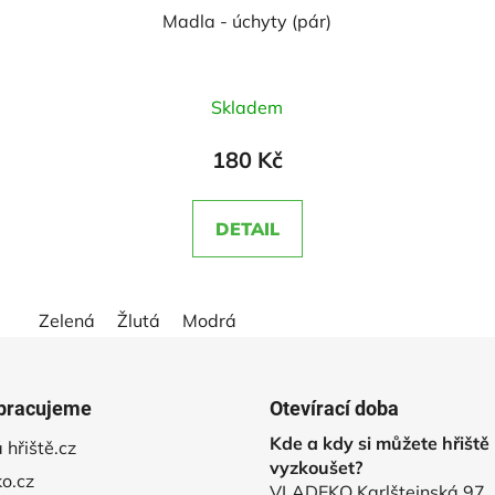
ě
Madla - úchyty (pár)
Průměrné
Skladem
hodnocení
produktu
180 Kč
je
5,0
DETAIL
z
5
hvězdiček.
Zelená
Žlutá
Modrá
pracujeme
Otevírací doba
Kde a kdy si můžete hřiště
 hřiště.cz
vyzkoušet?
o.cz
VLADEKO Karlštejnská 97,