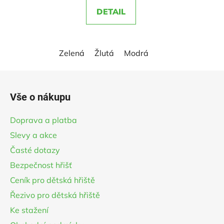
5,0
DETAIL
z
5
hvězdiček.
Zelená
Žlutá
Modrá
Z
á
Vše o nákupu
p
a
Doprava a platba
t
Slevy a akce
í
Časté dotazy
Bezpečnost hřišť
Ceník pro dětská hřiště
Řezivo pro dětská hřiště
Ke stažení