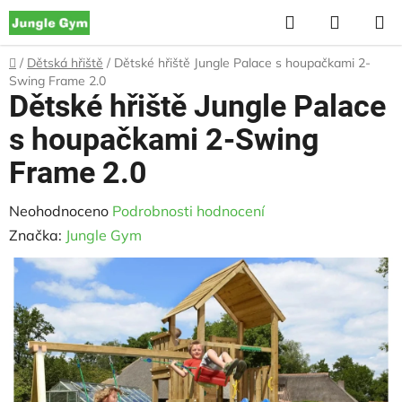
Přejít
Hledat
NÁKUP
na
KOŠÍK
obsah
Domů
/
Dětská hřiště
/
Dětské hřiště Jungle Palace s houpačkami 2-
Swing Frame 2.0
Dětské hřiště Jungle Palace
s houpačkami 2-Swing
Frame 2.0
Průměrné
Neohodnoceno
Podrobnosti hodnocení
hodnocení
Značka:
Jungle Gym
produktu
je
0,0
z
5
hvězdiček.