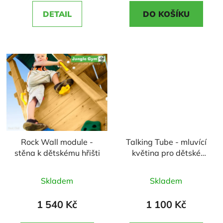
5,0
3,0
DETAIL
DO KOŠÍKU
z
z
5
5
hvězdiček.
hvězdiček.
Rock Wall module -
Talking Tube - mluvící
stěna k dětskému hřišti
květina pro dětské
hřiště
Průměrné
Průměrné
Skladem
Skladem
hodnocení
hodnocení
produktu
produktu
1 540 Kč
1 100 Kč
je
je