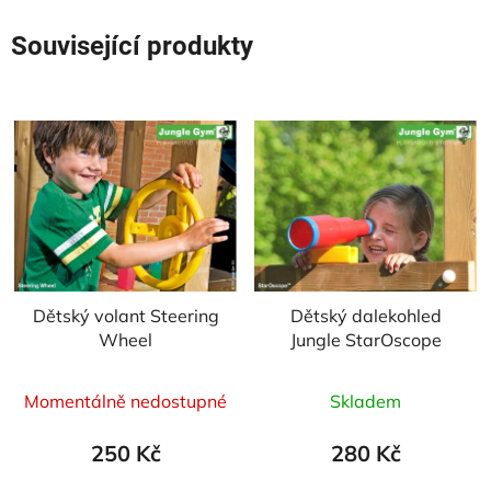
Související produkty
Dětský volant Steering
Dětský dalekohled
Wheel
Jungle StarOscope
Průměrné
Průměrné
Momentálně nedostupné
Skladem
hodnocení
hodnocení
produktu
produktu
250 Kč
280 Kč
je
je