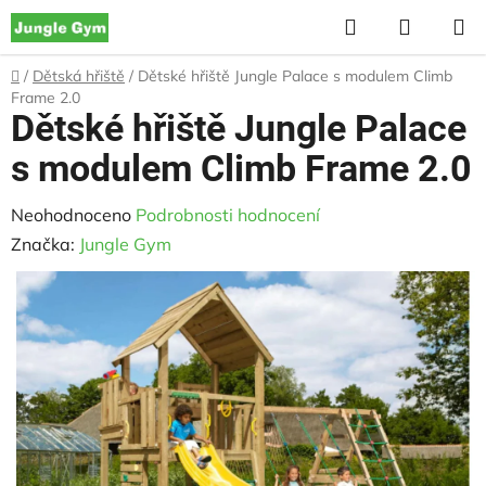
Přejít
Hledat
NÁKUP
na
KOŠÍK
obsah
Domů
/
Dětská hřiště
/
Dětské hřiště Jungle Palace s modulem Climb
Frame 2.0
Dětské hřiště Jungle Palace
s modulem Climb Frame 2.0
Průměrné
Neohodnoceno
Podrobnosti hodnocení
hodnocení
Značka:
Jungle Gym
produktu
je
0,0
z
5
hvězdiček.