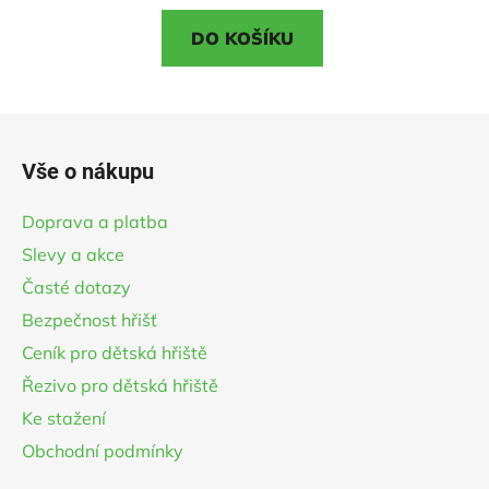
3,5
DO KOŠÍKU
z
5
hvězdiček.
Z
á
Vše o nákupu
p
a
Doprava a platba
t
Slevy a akce
í
Časté dotazy
Bezpečnost hřišť
Ceník pro dětská hřiště
Řezivo pro dětská hřiště
Ke stažení
Obchodní podmínky