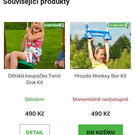
Související produkty
Dětská houpačka Twist
Hrazda Monkey Bar Kit
Disk Kit
Průměrné
Průměrné
Skladem
Momentálně nedostupné
hodnocení
hodnocení
produktu
produktu
490 Kč
490 Kč
je
je
5,0
5,0
DETAIL
DO KOŠÍKU
z
z