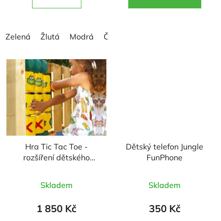
5
5
hvězdiček.
hvězdiček.
Zelená
Žlutá
Modrá
Červená
Hra Tic Tac Toe -
Dětský telefon Jungle
rozšíření dětského
FunPhone
hřiště
Průměrné
Průměrné
Skladem
Skladem
hodnocení
hodnocení
produktu
produktu
1 850 Kč
350 Kč
je
je