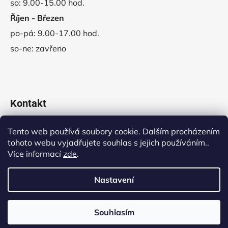
so: 9.00-15.00 hod.
Říjen - Březen
po-pá: 9.00-17.00 hod.
so-ne: zavřeno
Kontakt
obchod
@
vladeko.cz
Tento web používá soubory cookie. Dalším procházením
tohoto webu vyjadřujete souhlas s jejich používáním..
+420 311 678 445
Více informací
zde
.
Nastavení
Vytvořil Shoptet
Souhlasím
Copyright 2026
Dětská hřiště JungleGym
. Všechna
práva vyhrazena.
Upravit nastavení cookies