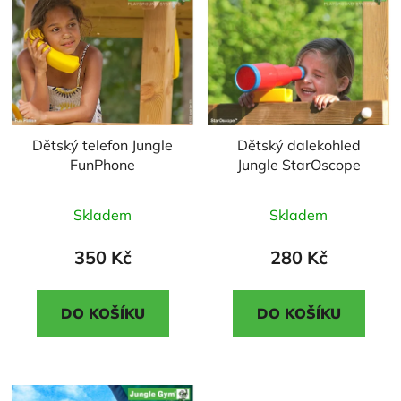
Dětský telefon Jungle
Dětský dalekohled
FunPhone
Jungle StarOscope
Průměrné
Průměrné
Skladem
Skladem
hodnocení
hodnocení
produktu
produktu
350 Kč
280 Kč
je
je
5,0
3,0
DO KOŠÍKU
DO KOŠÍKU
z
z
5
5
hvězdiček.
hvězdiček.