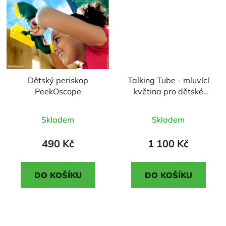
Dětský periskop
Talking Tube - mluvící
PeekOscope
květina pro dětské
hřiště
Průměrné
Průměrné
Skladem
Skladem
hodnocení
hodnocení
produktu
produktu
490 Kč
1 100 Kč
je
je
3,5
4,5
DO KOŠÍKU
DO KOŠÍKU
z
z
5
5
hvězdiček.
hvězdiček.