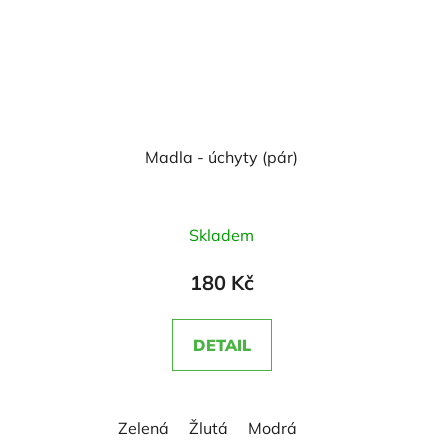
Madla - úchyty (pár)
Průměrné
Skladem
hodnocení
produktu
180 Kč
je
5,0
DETAIL
z
5
hvězdiček.
Zelená
Žlutá
Modrá