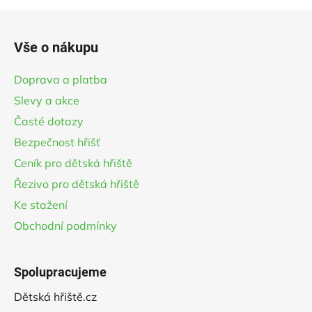
Z
á
Vše o nákupu
p
a
Doprava a platba
t
Slevy a akce
í
Časté dotazy
Bezpečnost hřišť
Ceník pro dětská hřiště
Řezivo pro dětská hřiště
Ke stažení
Obchodní podmínky
Spolupracujeme
Dětská hřiště.cz