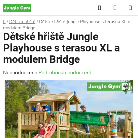
Přejít
Hledat
NÁKUP
na
KOŠÍK
obsah
Domů
/
Dětská hřiště
/
Dětské hřiště Jungle Playhouse s terasou XL a
modulem Bridge
Dětské hřiště Jungle
Playhouse s terasou XL a
modulem Bridge
Průměrné
Neohodnoceno
Podrobnosti hodnocení
hodnocení
produktu
je
0,0
z
5
hvězdiček.