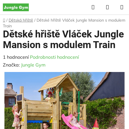
Přejít
Hledat
NÁKUP
na
KOŠÍK
obsah
Domů
/
Dětská hřiště
/
Dětské hřiště Vláček Jungle Mansion s modulem
Train
Dětské hřiště Vláček Jungle
Mansion s modulem Train
Průměrné
1 hodnocení
Podrobnosti hodnocení
hodnocení
Značka:
Jungle Gym
produktu
je
5,0
z
5
hvězdiček.