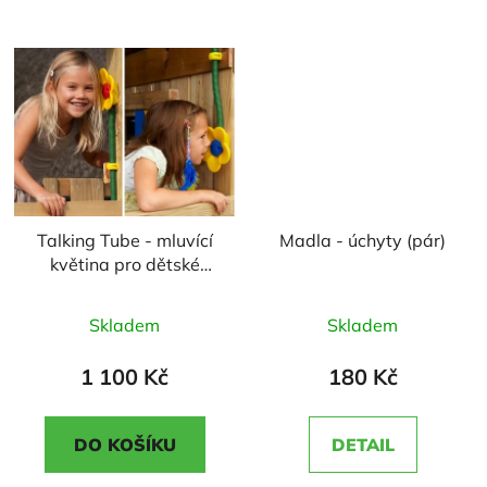
hvězdiček.
hvězdiček.
Talking Tube - mluvící
Madla - úchyty (pár)
květina pro dětské
hřiště
Průměrné
Průměrné
Skladem
Skladem
hodnocení
hodnocení
produktu
produktu
1 100 Kč
180 Kč
je
je
4,5
5,0
DO KOŠÍKU
DETAIL
z
z
5
5