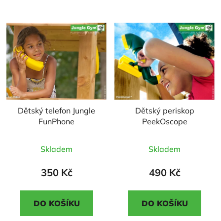
Dětský telefon Jungle
Dětský periskop
FunPhone
PeekOscope
Průměrné
Průměrné
Skladem
Skladem
hodnocení
hodnocení
produktu
produktu
350 Kč
490 Kč
je
je
5,0
3,5
DO KOŠÍKU
DO KOŠÍKU
z
z
5
5