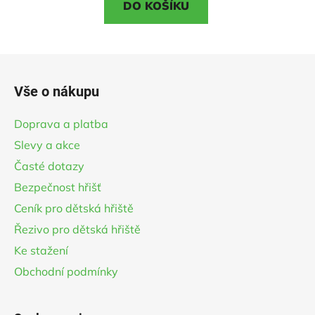
DO KOŠÍKU
z
5
hvězdiček.
Z
á
Vše o nákupu
p
a
Doprava a platba
t
Slevy a akce
í
Časté dotazy
Bezpečnost hřišť
Ceník pro dětská hřiště
Řezivo pro dětská hřiště
Ke stažení
Obchodní podmínky