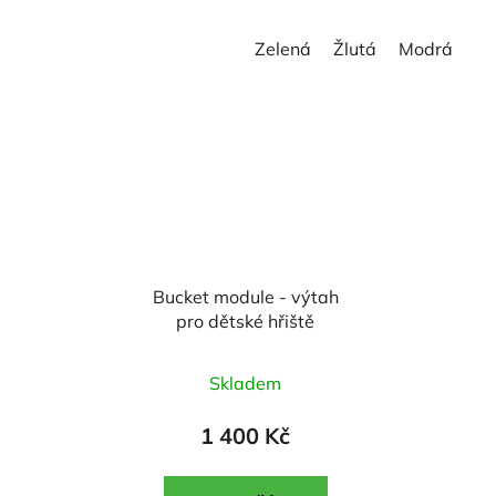
hvězdiček.
hvězdiček.
Zelená
Žlutá
Modrá
Bucket module - výtah
pro dětské hřiště
Průměrné
Skladem
hodnocení
produktu
1 400 Kč
je
5,0