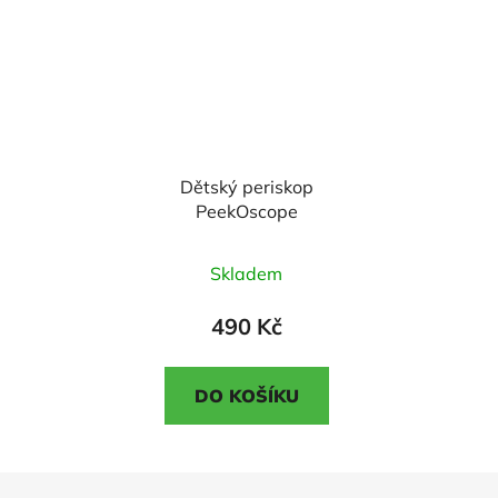
Dětský periskop
PeekOscope
Průměrné
Skladem
hodnocení
produktu
490 Kč
je
3,5
DO KOŠÍKU
z
5
hvězdiček.
Z