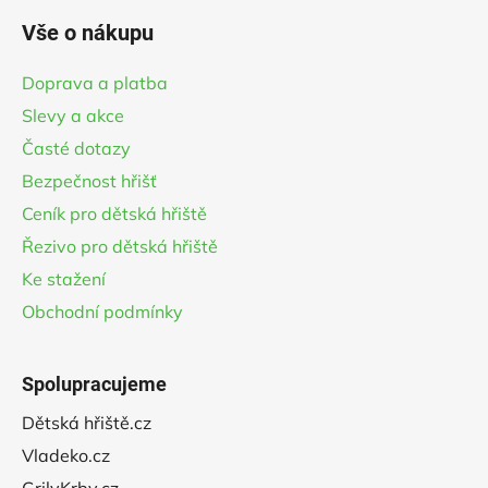
á
Vše o nákupu
p
a
Doprava a platba
t
Slevy a akce
í
Časté dotazy
Bezpečnost hřišť
Ceník pro dětská hřiště
Řezivo pro dětská hřiště
Ke stažení
Obchodní podmínky
Spolupracujeme
Dětská hřiště.cz
Vladeko.cz
GrilyKrby.cz