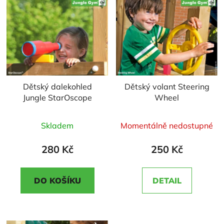
Dětský dalekohled
Dětský volant Steering
Jungle StarOscope
Wheel
Průměrné
Průměrné
Skladem
Momentálně nedostupné
hodnocení
hodnocení
produktu
produktu
280 Kč
250 Kč
je
je
3,0
5,0
DO KOŠÍKU
DETAIL
z
z
5
5
hvězdiček.
hvězdiček.