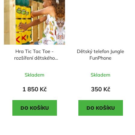
Hra Tic Tac Toe -
Dětský telefon Jungle
rozšíření dětského
FunPhone
hřiště
Průměrné
Průměrné
Skladem
Skladem
hodnocení
hodnocení
produktu
produktu
1 850 Kč
350 Kč
je
je
5,0
5,0
DO KOŠÍKU
DO KOŠÍKU
z
z
5
5
hvězdiček.
hvězdiček.