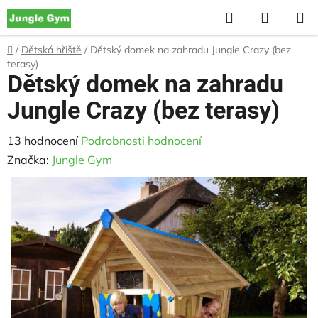
Přejít
Hledat
NÁKUP
na
KOŠÍK
obsah
Domů
/
Dětská hřiště
/
Dětský domek na zahradu Jungle Crazy (bez
terasy)
Dětský domek na zahradu
Jungle Crazy (bez terasy)
Průměrné
13 hodnocení
Podrobnosti hodnocení
hodnocení
Značka:
Jungle Gym
produktu
je
2,0
z
5
hvězdiček.