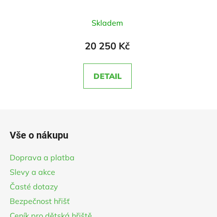
Průměrné
Skladem
hodnocení
produktu
20 250 Kč
je
5,0
DETAIL
z
5
hvězdiček.
Z
á
Vše o nákupu
p
a
Doprava a platba
t
Slevy a akce
í
Časté dotazy
Bezpečnost hřišť
Ceník pro dětská hřiště