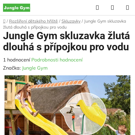
Přejít
Hledat
NÁKUP
na
KOŠÍK
obsah
Domů
/
Rozšíření dětského hřiště
/
Skluzavky
/
Jungle Gym skluzavka
žlutá dlouhá s přípojkou pro vodu
Jungle Gym skluzavka žlutá
dlouhá s přípojkou pro vodu
Průměrné
1 hodnocení
Podrobnosti hodnocení
hodnocení
Značka:
Jungle Gym
produktu
je
5,0
z
5
hvězdiček.