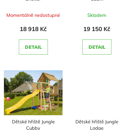
Průměrné
Průměrné
Momentálně nedostupné
Skladem
hodnocení
hodnocení
produktu
produktu
18 918 Kč
19 150 Kč
je
je
5,0
5,0
DETAIL
DETAIL
z
z
5
5
hvězdiček.
hvězdiček.
Dětské hřiště Jungle
Dětské hřiště Jungle
Cubby
Lodge