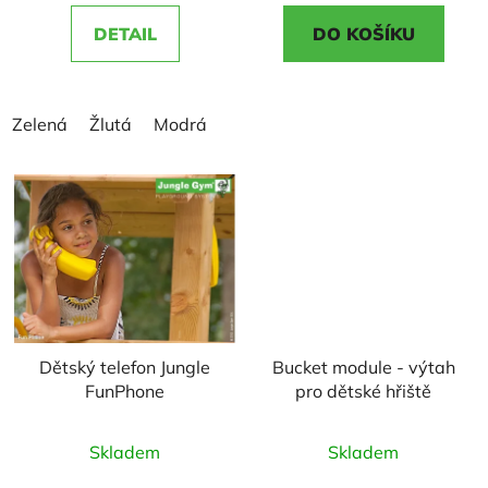
5,0
5,0
DETAIL
DO KOŠÍKU
z
z
5
5
hvězdiček.
hvězdiček.
Zelená
Žlutá
Modrá
Dětský telefon Jungle
Bucket module - výtah
FunPhone
pro dětské hřiště
Průměrné
Průměrné
Skladem
Skladem
hodnocení
hodnocení