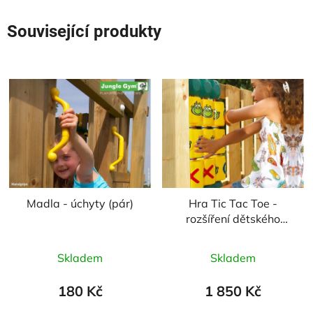
Související produkty
Madla - úchyty (pár)
Hra Tic Tac Toe -
rozšíření dětského
hřiště
Průměrné
Průměrné
Skladem
Skladem
hodnocení
hodnocení
produktu
produktu
180 Kč
1 850 Kč
je
je