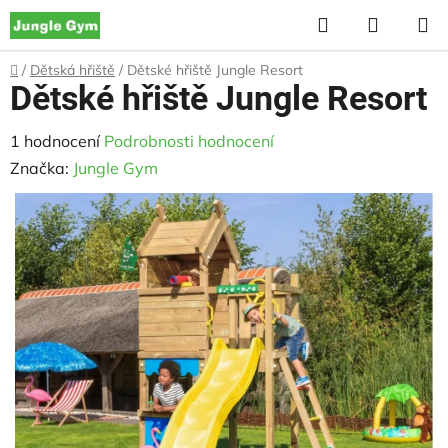
Přejít
Hledat
NÁKUP
na
KOŠÍK
obsah
Domů
/
Dětská hřiště
/
Dětské hřiště Jungle Resort
Dětské hřiště Jungle Resort
Průměrné
1 hodnocení
Podrobnosti hodnocení
hodnocení
Značka:
Jungle Gym
produktu
je
5,0
z
5
hvězdiček.