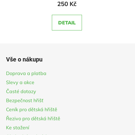
produktu
250 Kč
je
5,0
DETAIL
z
5
hvězdiček.
Z
á
Vše o nákupu
p
a
Doprava a platba
t
Slevy a akce
í
Časté dotazy
Bezpečnost hřišť
Ceník pro dětská hřiště
Řezivo pro dětská hřiště
Ke stažení