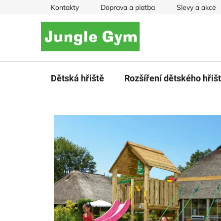
Přejít
Kontakty
Doprava a platba
Slevy a akce
na
obsah
Dětská hřiště
Rozšíření dětského hřiš