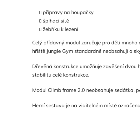
přípravy na houpačky
šplhací sítě
žebříku k lezení
Celý přídavný modul zaručuje pro děti mnoha a
hřiště Jungle Gym standardně neobsahují a ský
Dřevěná konstrukce umožňuje zavěšení dvou hou
stabilitu celé konstrukce.
Modul Climb frame 2.0 neobsahuje sedátka, p
Herní sestava je na viditelném místě označen