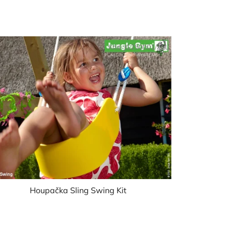
Kód:
JG250001/ZEL
Houpačka Sling Swing Kit
Průměrné