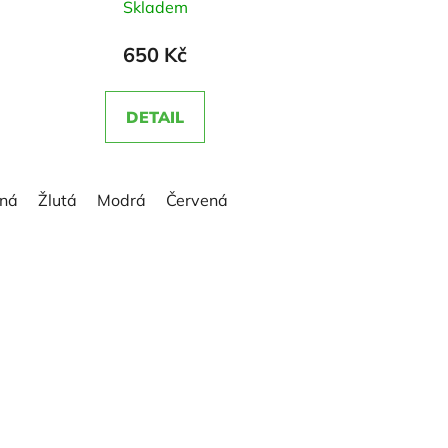
Skladem
hodnocení
produktu
650 Kč
je
5,0
DETAIL
z
5
hvězdiček.
ená
Žlutá
Modrá
Červená