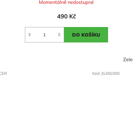
Momentálně nedostupné
hodnocení
produktu
490 Kč
je
5,0
DO KOŠÍKU
z
5
hvězdiček.
Zel
/CER
Kód:
JG450300