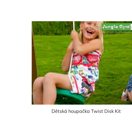
Kód:
JG250053
Dětská houpačka Twist Disk Kit
Průměrné