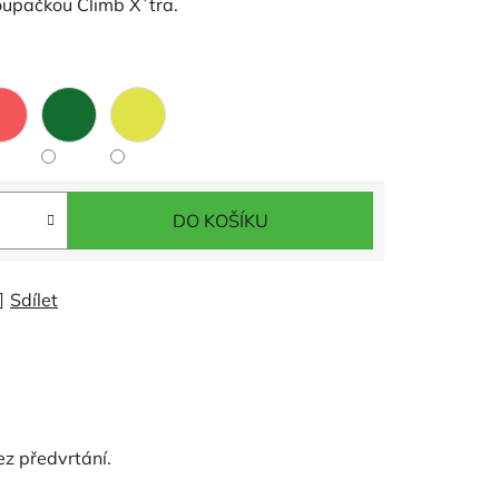
oupačkou Climb X´tra.
DO KOŠÍKU
Sdílet
z předvrtání.