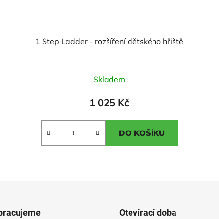
1 Step Ladder - rozšíření dětského hřiště
Průměrné
Skladem
hodnocení
produktu
1 025 Kč
je
5,0
DO KOŠÍKU
z
5
hvězdiček.
pracujeme
Otevírací doba