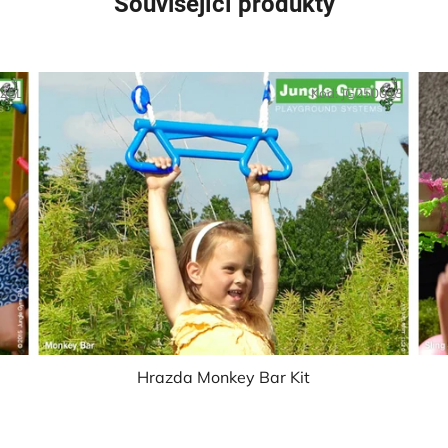
Související produkty
/ZEL
Kód:
JG250013
Hrazda Monkey Bar Kit
Průměrné