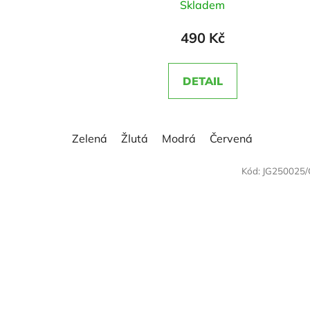
Skladem
hodnocení
produktu
490 Kč
je
5,0
DETAIL
z
5
hvězdiček.
Zelená
Žlutá
Modrá
Červená
Kód:
JG250025