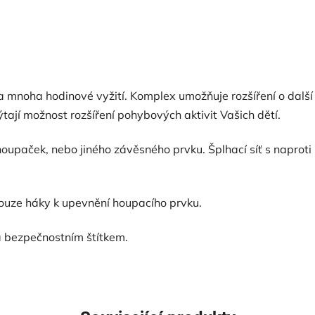
 mnoha hodinové vyžití. Komplex umožňuje rozšíření o další 
tají možnost rozšíření pohybových aktivit Vašich dětí.
paček, nebo jiného závěsného prvku. Šplhací síť s naproti st
ouze háky k upevnění houpacího prvku.
a bezpečnostním štítkem.