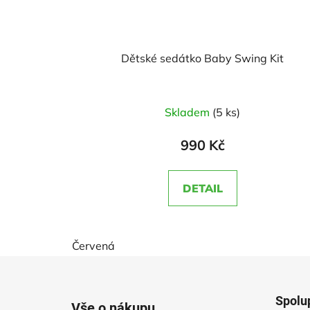
Dětské sedátko Baby Swing Kit
Průměrné
Skladem
(5 ks)
hodnocení
produktu
990 Kč
je
4,5
DETAIL
z
5
hvězdiček.
Červená
Z
á
Spolu
Vše o nákupu