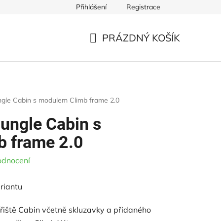
Přihlášení
Registrace
ště
Řezivo pro dětská hřiště
Ke stažení
Obchodní p
PRÁZDNÝ KOŠÍK
NÁKUPNÍ
KOŠÍK
ungle Cabin s modulem Climb frame 2.0
Jungle Cabin s
 frame 2.0
odnocení
riantu
řiště Cabin včetně skluzavky a přidaného