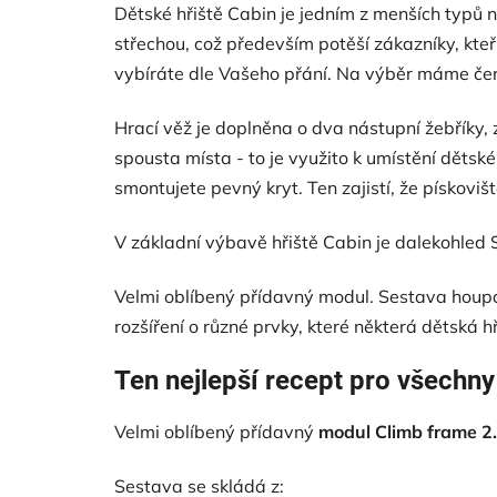
Dětské hřiště Cabin je jedním z menších typů
střechou, což především potěší zákazníky, kteř
vybíráte dle Vašeho přání. Na výběr máme červ
Hrací věž je doplněna o dva nástupní žebříky, 
spousta místa - to je využito k umístění dětsk
smontujete pevný kryt. Ten zajistí, že pískov
V základní výbavě hřiště Cabin je dalekohled
Velmi oblíbený přídavný modul. Sestava houpa
rozšíření o různé prvky, které některá dětská 
Ten nejlepší recept pro všechny
Velmi oblíbený přídavný
modul Climb frame 2
Sestava se skládá z: