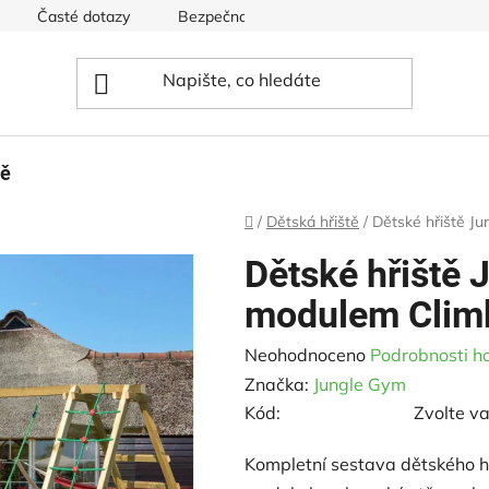
Časté dotazy
Bezpečnost hřišť
Ceník pro dětská hři
tě
Domů
/
Dětská hřiště
/
Dětské hřiště J
Dětské hřiště 
modulem Climb
Průměrné
Neohodnoceno
Podrobnosti h
hodnocení
Značka:
Jungle Gym
produktu
Kód:
Zvolte va
je
Kompletní sestava dětského h
0,0