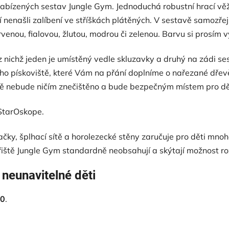
 nabízených sestav Jungle Gym. Jednoduchá robustní hrací vě
í nenašli zalíbení ve stříškách plátěných. V sestavě samozřej
enou, fialovou, žlutou, modrou či zelenou. Barvu si prosím v
z nichž jeden je umístěný vedle skluzavky a druhý na zádi s
ého pískoviště, které Vám na přání doplníme o nařezané dřevě
iště nebude ničím znečištěno a bude bezpečným místem pro dě
 StarOskope.
čky, šplhací sítě a horolezecké stěny zaručuje pro děti mno
hřiště Jungle Gym standardně neobsahují a skýtají možnost ro
 neunavitelné děti
.0
.