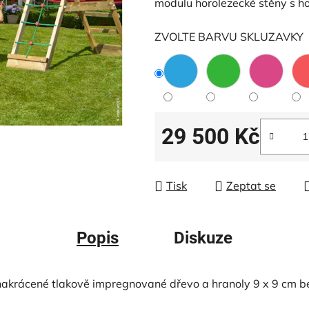
modulu horolezecké stěny s h
z
5
ZVOLTE BARVU SKLUZAVKY
hvězdiček.
29 500 Kč
Měrná cena:
Tisk
Zeptat se
Popis
Diskuze
akrácené tlakově impregnované dřevo a hranoly 9 x 9 cm be