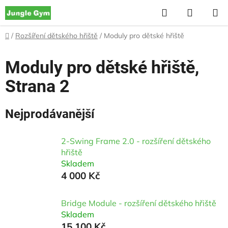
Přejít
Hledat
NÁKUP
na
KOŠÍK
obsah
Domů
/
Rozšíření dětského hřiště
/
Moduly pro dětské hřiště
Moduly pro dětské hřiště
,
Strana 2
Nejprodávanější
2-Swing Frame 2.0 - rozšíření dětského
hřiště
Skladem
4 000 Kč
Bridge Module - rozšíření dětského hřiště
Skladem
15 100 Kč