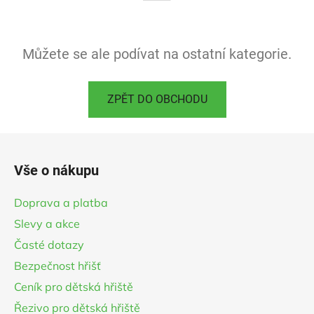
Můžete se ale podívat na ostatní kategorie.
ZPĚT DO OBCHODU
Z
á
Vše o nákupu
p
a
Doprava a platba
t
Slevy a akce
í
Časté dotazy
Bezpečnost hřišť
Ceník pro dětská hřiště
Řezivo pro dětská hřiště