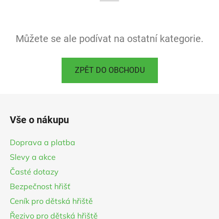
Můžete se ale podívat na ostatní kategorie.
ZPĚT DO OBCHODU
Z
á
Vše o nákupu
p
a
Doprava a platba
t
Slevy a akce
í
Časté dotazy
Bezpečnost hřišť
Ceník pro dětská hřiště
Řezivo pro dětská hřiště