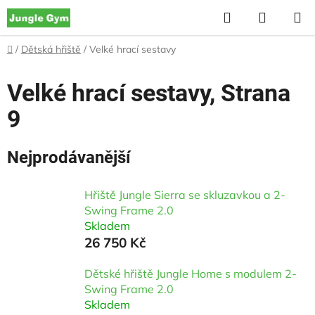
Přejít
Hledat
NÁKUP
na
KOŠÍK
obsah
Domů
/
Dětská hřiště
/
Velké hrací sestavy
Velké hrací sestavy
, Strana
9
Nejprodávanější
Hřiště Jungle Sierra se skluzavkou a 2-
Swing Frame 2.0
Skladem
26 750 Kč
Dětské hřiště Jungle Home s modulem 2-
Swing Frame 2.0
Skladem